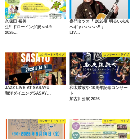
久保田 裕美
嘉門タツオ『 2026夏 明るい未来
生!! ドローイング展 vol.9
へギャハハハハ!! 』
2026…
LIV…
コンサート・ライブ
コンサート・ライブ
JAZZ LIVE AT SASAYU
和太鼓政や 10周年記念コンサー
和洋ダイニングSASAY…
ト
加古川公演 2026
コンサート・ライブ
コンサート・ライブ