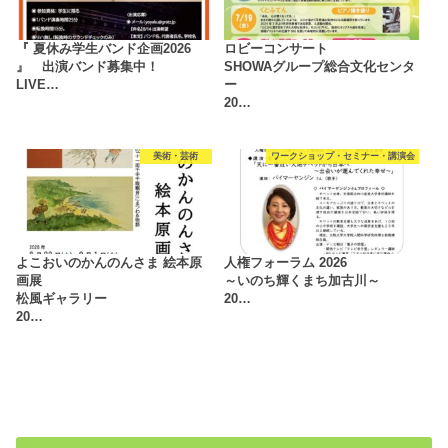
『 夏休み学生バンド企画2026
ロビーコンサート
』 出演バンド募集中！
SHOWAグループ総合文化センタ
LIVE…
ー
20…
美術・芸術
ワークショップ・セミナー・講演会
よこおいのかんのんさま 絵本原
人権フォーラム 2026
画展
～いのち輝くまち加古川～
松風ギャラリー
20…
20…