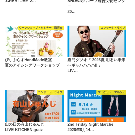
-GREAT JAM 2…
SHOWAグループ総合文化センタ
ー
20…
ワークショップ・セミナー・講演会
コンサート・ライブ
びぃぷらすHandMade教室
嘉門タツオ『 2026夏 明るい未来
夏のアイシングワークショップ
へギャハハハハ!! 』
LIV…
コンサート・ライブ
マーケット・マルシェ
山の日の有山じゅんじ
2nd Friday Night Marche
LIVE KITCHEN gratz
2026年8月14…