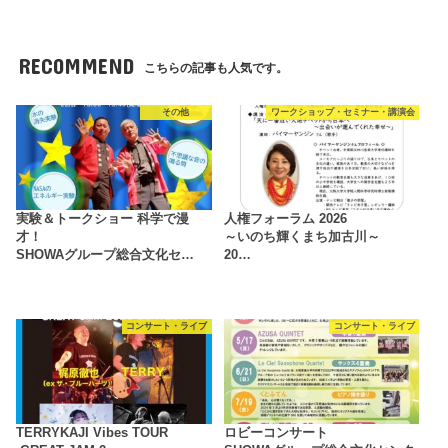
RECOMMEND
こちらの記事も人気です。
その他
ワークショップ・セミナー・講演会
実験＆トークショー 科学で漫
人権フォーラム 2026
才！
～いのち輝くまち加古川～
SHOWAグループ総合文化セ…
20…
コンサート・ライブ
コンサート・ライブ
TERRYKAJI Vibes TOUR
ロビーコンサート