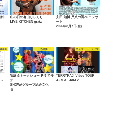
祖中
山の日の有山じゅんじ
安田 知博 尺八の調べ コンサ
LIVE KITCHEN gratz
ート
2026年8月7日(金)
講演会
その他
コンサート・ライブ
実験＆トークショー 科学で漫
TERRYKAJI Vibes TOUR
川～
才！
-GREAT JAM 2…
SHOWAグループ総合文化
セ…