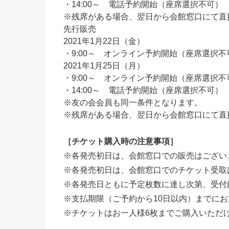
・14:00～ 電話予約開始（座席選択不可）
※残席がある場合、翌日から会館窓口にて直
先行販売
2021年1月22日（金）
・9:00～ オンライン予約開始（座席選択不
2021年1月25日（月）
・9:00～ オンライン予約開始（座席選択不
・14:00～ 電話予約開始（座席選択不可）
※友の会会員も同一条件となります。
※残席がある場合、翌日から会館窓口にて直
［チケット購入時の注意事項］
※各発売初日は、会館窓口での販売はござい
※各発売初日は、会館窓口でのチケット受取
※各発売日ともに予定枚数に達し次第、受付
※支払期限（ご予約から10日以内）までに
※チケットはお一人様6枚までご購入いただ