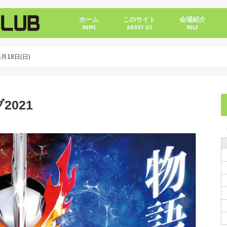
ホーム
このサイト
会場紹介
HOME
ABOUT US
HOLE
月18日(日)
021
1
1
1
1
1
1
1
1
1
1
1
1
1
1
2
1
2
2
2
1
2
1
2
1
1
2
1
2
2
1
1
2
1
2
2
1
2
1
2
1
1
3
1
2
3
1
3
3
1
2
3
1
1
2
3
1
2
2
1
3
1
2
3
3
2
2
1
3
1
1
2
3
1
3
2
3
1
2
3
1
2
2
4
2
3
1
4
2
4
1
4
2
3
1
4
2
2
1
3
1
4
2
3
3
2
4
2
1
3
1
4
4
3
1
3
2
4
2
2
3
1
4
2
4
3
1
4
2
3
1
1
4
2
3
1
3
5
1
3
4
2
5
3
5
1
2
5
1
3
1
4
2
5
3
3
2
4
2
5
1
3
1
4
4
3
5
1
3
2
4
2
5
5
1
4
2
4
3
5
1
3
3
1
4
2
5
3
5
1
1
4
2
5
3
1
4
2
2
5
1
3
1
4
2
4
6
2
4
5
3
6
1
4
6
2
3
6
2
4
2
5
1
3
6
1
4
4
3
5
1
3
6
2
4
2
5
5
1
4
6
2
4
3
5
1
3
6
6
2
5
3
5
1
4
6
2
4
1
4
2
5
3
6
1
4
6
2
2
5
1
3
6
1
4
2
5
3
3
6
2
4
2
5
1
3
5
7
3
5
1
6
1
4
7
2
5
7
3
4
7
3
5
1
3
6
2
4
7
2
5
5
1
4
6
2
4
7
3
5
1
3
6
6
2
5
7
3
5
1
4
6
2
4
7
7
3
6
1
4
6
2
5
7
3
5
1
2
5
1
3
6
1
4
7
2
5
7
3
3
6
2
4
7
2
5
1
3
6
1
4
4
7
3
5
1
3
6
2
4
6
8
4
6
2
7
2
5
8
3
6
8
4
5
8
4
6
2
4
7
3
5
8
3
6
6
2
5
7
3
5
8
4
6
2
4
7
7
3
6
8
4
6
2
5
7
3
5
8
8
4
7
2
5
7
3
6
8
4
6
2
3
6
2
4
7
2
5
8
3
6
8
4
4
7
3
5
8
3
6
2
4
7
2
5
5
8
4
6
2
4
7
3
5
7
9
5
7
3
8
3
6
9
4
7
9
5
6
9
5
7
3
5
8
4
6
9
4
7
7
3
6
8
4
6
9
5
7
3
5
8
8
4
7
9
5
7
3
6
8
4
6
9
9
5
8
3
6
8
4
7
9
5
7
3
4
7
3
5
8
3
6
9
4
7
9
5
5
8
4
6
9
4
7
3
5
8
3
6
6
9
5
7
3
5
8
4
6
10
10
10
10
10
10
10
10
10
10
10
10
10
10
8
6
8
4
9
4
7
5
8
6
7
6
8
4
6
9
5
7
5
8
8
4
7
9
5
7
6
8
4
6
9
9
5
8
6
8
4
7
9
5
7
6
9
4
7
9
5
8
6
8
4
5
8
4
6
9
4
7
5
8
6
6
9
5
7
5
8
4
6
9
4
7
7
6
8
4
6
9
5
7
10
10
10
10
10
10
10
10
10
10
10
10
11
11
11
11
11
11
11
11
11
11
11
11
11
11
9
7
9
5
5
8
6
9
7
8
7
9
5
7
6
8
6
9
9
5
8
6
8
7
9
5
7
6
9
7
9
5
8
6
8
7
5
8
6
9
7
9
5
6
9
5
7
5
8
6
9
7
7
6
8
6
9
5
7
5
8
8
7
9
5
7
6
8
10
12
10
12
10
12
12
10
12
10
10
12
10
10
12
10
12
12
10
12
10
10
12
10
12
12
10
12
10
11
11
11
11
11
11
11
11
11
11
11
11
8
6
6
9
7
8
9
8
6
8
7
9
7
6
9
7
9
8
6
8
7
8
6
9
7
9
8
6
9
7
8
6
7
6
8
6
9
7
8
8
7
9
7
6
8
6
9
9
8
6
8
7
9
13
12
10
13
13
10
13
12
10
13
10
12
10
13
12
12
13
10
12
10
13
13
12
10
12
13
12
10
13
13
12
10
13
12
10
10
13
12
10
11
11
11
11
11
11
11
11
11
11
11
11
11
11
11
9
7
7
8
9
9
7
9
8
8
7
8
9
7
9
8
9
7
8
9
7
8
9
7
8
7
9
7
8
9
9
8
8
7
9
7
9
7
9
8
12
14
10
12
13
14
12
14
10
14
10
12
10
13
14
12
12
13
14
10
12
10
13
13
12
14
10
12
13
14
14
10
13
13
12
14
10
12
12
10
13
14
12
14
10
10
13
14
12
10
13
14
10
12
10
13
11
11
11
11
11
11
11
11
11
11
11
11
11
8
8
9
8
9
9
8
9
8
9
8
9
8
9
8
9
8
8
9
9
9
8
8
8
9
13
15
13
14
12
15
10
13
15
12
15
13
14
10
12
15
10
13
13
12
14
10
12
15
13
14
14
10
13
15
13
12
14
10
12
15
15
14
12
14
10
13
15
13
10
13
14
12
15
10
13
15
14
10
12
15
10
13
14
12
12
15
13
14
10
12
11
11
11
11
11
11
11
11
11
11
11
11
11
11
11
9
9
9
9
9
9
9
9
9
9
9
9
9
14
16
12
14
10
15
10
13
16
14
16
12
13
16
12
14
10
12
15
13
16
14
14
10
13
15
13
16
12
14
10
12
15
15
14
16
12
14
10
13
15
13
16
16
12
15
10
13
15
14
16
12
14
10
14
10
12
15
10
13
16
14
16
12
12
15
13
16
14
10
12
15
10
13
13
16
12
14
10
12
15
13
11
11
11
11
11
11
11
11
11
11
11
11
15
17
13
15
16
14
17
12
15
17
13
14
17
13
15
13
16
12
14
17
12
15
15
14
16
12
14
17
13
15
13
16
16
12
15
17
13
15
14
16
12
14
17
17
13
16
14
16
12
15
17
13
15
12
15
13
16
14
17
12
15
17
13
13
16
12
14
17
12
15
13
16
14
14
17
13
15
13
16
12
14
11
11
11
11
11
11
11
11
11
11
11
11
11
16
18
14
16
12
17
12
15
18
13
16
18
14
15
18
14
16
12
14
17
13
15
18
13
16
16
12
15
17
13
15
18
14
16
12
14
17
17
13
16
18
14
16
12
15
17
13
15
18
18
14
17
12
15
17
13
16
18
14
16
12
13
16
12
14
17
12
15
18
13
16
18
14
14
17
13
15
18
13
16
12
14
17
12
15
15
18
14
16
12
14
17
13
15
17
19
15
17
13
18
13
16
19
14
17
19
15
16
19
15
17
13
15
18
14
16
19
14
17
17
13
16
18
14
16
19
15
17
13
15
18
18
14
17
19
15
17
13
16
18
14
16
19
19
15
18
13
16
18
14
17
19
15
17
13
14
17
13
15
18
13
16
19
14
17
19
15
15
18
14
16
19
14
17
13
15
18
13
16
16
19
15
17
13
15
18
14
16
18
20
16
18
14
19
14
17
20
15
18
20
16
17
20
16
18
14
16
19
15
17
20
15
18
18
14
17
19
15
17
20
16
18
14
16
19
19
15
18
20
16
18
14
17
19
15
17
20
20
16
19
14
17
19
15
18
20
16
18
14
15
18
14
16
19
14
17
20
15
18
20
16
16
19
15
17
20
15
18
14
16
19
14
17
17
20
16
18
14
16
19
15
17
19
21
17
19
15
20
15
18
21
16
19
21
17
18
21
17
19
15
17
20
16
18
21
16
19
19
15
18
20
16
18
21
17
19
15
17
20
20
16
19
21
17
19
15
18
20
16
18
21
21
17
20
15
18
20
16
19
21
17
19
15
16
19
15
17
20
15
18
21
16
19
21
17
17
20
16
18
21
16
19
15
17
20
15
18
18
21
17
19
15
17
20
16
18
20
22
18
20
16
21
16
19
22
17
20
22
18
19
22
18
20
16
18
21
17
19
22
17
20
20
16
19
21
17
19
22
18
20
16
18
21
21
17
20
22
18
20
16
19
21
17
19
22
22
18
21
16
19
21
17
20
22
18
20
16
17
20
16
18
21
16
19
22
17
20
22
18
18
21
17
19
22
17
20
16
18
21
16
19
19
22
18
20
16
18
21
17
19
21
23
19
21
17
22
17
20
23
18
21
23
19
20
23
19
21
17
19
22
18
20
23
18
21
21
17
20
22
18
20
23
19
21
17
19
22
22
18
21
23
19
21
17
20
22
18
20
23
23
19
22
17
20
22
18
21
23
19
21
17
18
21
17
19
22
17
20
23
18
21
23
19
19
22
18
20
23
18
21
17
19
22
17
20
20
23
19
21
17
19
22
18
20
22
24
20
22
18
23
18
21
24
19
22
24
20
21
24
20
22
18
20
23
19
21
24
19
22
22
18
21
23
19
21
24
20
22
18
20
23
23
19
22
24
20
22
18
21
23
19
21
24
24
20
23
18
21
23
19
22
24
20
22
18
19
22
18
20
23
18
21
24
19
22
24
20
20
23
19
21
24
19
22
18
20
23
18
21
21
24
20
22
18
20
23
19
21
23
25
21
23
19
24
19
22
25
20
23
25
21
22
25
21
23
19
21
24
20
22
25
20
23
23
19
22
24
20
22
25
21
23
19
21
24
24
20
23
25
21
23
19
22
24
20
22
25
25
21
24
19
22
24
20
23
25
21
23
19
20
23
19
21
24
19
22
25
20
23
25
21
21
24
20
22
25
20
23
19
21
24
19
22
22
25
21
23
19
21
24
20
22
24
26
22
24
20
25
20
23
26
21
24
26
22
23
26
22
24
20
22
25
21
23
26
21
24
24
20
23
25
21
23
26
22
24
20
22
25
25
21
24
26
22
24
20
23
25
21
23
26
26
22
25
20
23
25
21
24
26
22
24
20
21
24
20
22
25
20
23
26
21
24
26
22
22
25
21
23
26
21
24
20
22
25
20
23
23
26
22
24
20
22
25
21
23
25
27
23
25
21
26
21
24
27
22
25
27
23
24
27
23
25
21
23
26
22
24
27
22
25
25
21
24
26
22
24
27
23
25
21
23
26
26
22
25
27
23
25
21
24
26
22
24
27
27
23
26
21
24
26
22
25
27
23
25
21
22
25
21
23
26
21
24
27
22
25
27
23
23
26
22
24
27
22
25
21
23
26
21
24
24
27
23
25
21
23
26
22
24
26
28
24
26
22
27
22
25
28
23
26
28
24
25
28
24
26
22
24
27
23
25
28
23
26
26
22
25
27
23
25
28
24
26
22
24
27
27
23
26
28
24
26
22
25
27
23
25
28
28
24
27
22
25
27
23
26
28
24
26
22
23
26
22
24
27
22
25
28
23
26
28
24
24
27
23
25
28
23
26
22
24
27
22
25
25
28
24
26
22
24
27
23
25
27
29
25
27
23
28
23
26
29
24
27
29
25
26
29
25
27
23
25
28
24
26
29
24
27
27
23
26
28
24
26
29
25
27
23
25
28
28
24
27
29
25
27
23
26
28
24
26
29
25
28
23
26
28
24
27
29
25
27
23
24
27
23
25
28
23
26
29
24
27
29
25
25
28
24
26
29
24
27
23
25
28
23
26
26
29
25
27
23
25
28
24
26
28
30
26
28
24
29
24
27
30
25
28
30
26
27
30
26
28
24
26
29
25
27
30
25
28
28
24
27
29
25
27
30
26
28
24
26
29
25
28
30
26
28
24
27
29
25
27
30
26
29
24
27
29
25
28
30
26
28
24
25
28
24
26
29
24
27
30
25
28
30
26
26
29
25
27
30
25
28
24
26
29
24
27
27
30
26
28
24
26
29
25
27
29
27
29
25
30
25
28
31
26
29
27
28
31
27
29
25
27
30
26
28
31
26
29
25
28
30
26
28
31
27
29
25
27
30
26
29
27
29
25
28
30
26
28
31
27
30
25
28
30
26
29
27
29
25
26
29
25
27
30
25
28
31
26
29
27
27
30
26
28
31
26
29
25
27
30
25
28
28
31
27
29
25
27
30
26
28
30
28
30
26
31
26
29
27
30
28
29
28
30
26
28
31
27
29
27
30
26
29
27
29
28
30
26
28
31
27
30
28
30
26
29
27
29
28
31
26
29
27
30
28
30
26
27
30
26
28
31
26
29
27
30
28
28
31
27
29
27
30
26
28
31
26
29
28
30
26
28
31
27
29
31
29
27
27
30
28
31
29
29
27
29
28
30
28
31
27
30
28
30
29
27
29
28
31
29
27
30
28
30
29
27
30
28
31
29
27
28
31
27
29
27
30
28
31
29
28
30
28
31
27
29
27
30
29
27
29
28
30
30
28
28
31
29
30
30
28
30
29
29
28
31
29
30
28
30
29
30
28
31
29
30
28
31
29
30
28
29
28
30
28
31
29
30
29
29
28
30
28
31
30
28
30
29
31
29
29
30
31
31
29
30
30
29
30
31
29
30
31
29
30
31
29
30
31
29
29
29
30
31
30
30
29
29
31
29
30
30
30
30
31
30
31
30
31
30
31
30
31
30
30
30
31
30
30
30
31
31
31
31
31
31
31
31
31
31