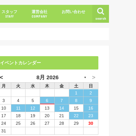
スタッフ
運営会社
お問い合わせ
STAFF
COMPANY
search
加古川ファンクラブへの掲載依頼
イベントカレンダー
<
>
8月 2026
▼
月
火
水
木
金
土
日
1
2
3
4
5
6
7
8
9
10
11
12
13
14
15
16
17
18
19
20
21
22
23
24
25
26
27
28
29
30
31