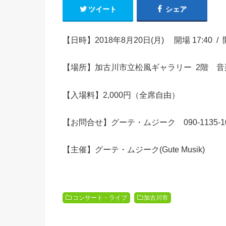
ツイート
シェア
【日時】2018年8月20日(月) 開場 17:40 / 開
【場所】加古川市立松風ギャラリー 2階 音
【入場料】2,000円（全席自由）
【お問合せ】グーテ・ムジーク 090-1135-1
【主催】グーテ・ムジーク(Gute Musik)
コンサート・ライブ
加古川市