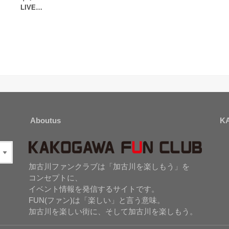
LIVE…
Aboutus
KA
加古川ファンクラブは「加古川を楽しもう」を
コンセプトに、
イベント情報を発信するサイトです。
FUN(ファン)は「楽しい」と言う意味。
加古川を楽しい街に、そして加古川を楽しもう。