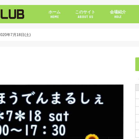
ホーム
このサイト
会場紹介
HOME
ABOUT US
HOLE
2020年7月18日(土)
1
1
1
1
1
1
1
1
1
1
1
1
1
1
2
1
2
2
2
1
2
1
2
1
1
2
1
2
2
1
1
2
1
2
2
1
2
1
2
1
1
3
1
2
3
1
3
3
1
2
3
1
1
2
3
1
2
2
1
3
1
2
3
3
2
2
1
3
1
1
2
3
1
3
2
3
1
2
3
1
2
2
4
2
3
1
4
2
4
1
4
2
3
1
4
2
2
1
3
1
4
2
3
3
2
4
2
1
3
1
4
4
3
1
3
2
4
2
2
3
1
4
2
4
3
1
4
2
3
1
1
4
2
3
1
3
5
1
3
4
2
5
3
5
1
2
5
1
3
1
4
2
5
3
3
2
4
2
5
1
3
1
4
4
3
5
1
3
2
4
2
5
5
1
4
2
4
3
5
1
3
3
1
4
2
5
3
5
1
1
4
2
5
3
1
4
2
2
5
1
3
1
4
2
4
6
2
4
5
3
6
1
4
6
2
3
6
2
4
2
5
1
3
6
1
4
4
3
5
1
3
6
2
4
2
5
5
1
4
6
2
4
3
5
1
3
6
6
2
5
3
5
1
4
6
2
4
1
4
2
5
3
6
1
4
6
2
2
5
1
3
6
1
4
2
5
3
3
6
2
4
2
5
1
3
5
7
3
5
1
6
1
4
7
2
5
7
3
4
7
3
5
1
3
6
2
4
7
2
5
5
1
4
6
2
4
7
3
5
1
3
6
6
2
5
7
3
5
1
4
6
2
4
7
7
3
6
1
4
6
2
5
7
3
5
1
2
5
1
3
6
1
4
7
2
5
7
3
3
6
2
4
7
2
5
1
3
6
1
4
4
7
3
5
1
3
6
2
4
6
8
4
6
2
7
2
5
8
3
6
8
4
5
8
4
6
2
4
7
3
5
8
3
6
6
2
5
7
3
5
8
4
6
2
4
7
7
3
6
8
4
6
2
5
7
3
5
8
8
4
7
2
5
7
3
6
8
4
6
2
3
6
2
4
7
2
5
8
3
6
8
4
4
7
3
5
8
3
6
2
4
7
2
5
5
8
4
6
2
4
7
3
5
7
9
5
7
3
8
3
6
9
4
7
9
5
6
9
5
7
3
5
8
4
6
9
4
7
7
3
6
8
4
6
9
5
7
3
5
8
8
4
7
9
5
7
3
6
8
4
6
9
9
5
8
3
6
8
4
7
9
5
7
3
4
7
3
5
8
3
6
9
4
7
9
5
5
8
4
6
9
4
7
3
5
8
3
6
6
9
5
7
3
5
8
4
6
10
10
10
10
10
10
10
10
10
10
10
10
10
10
8
6
8
4
9
4
7
5
8
6
7
6
8
4
6
9
5
7
5
8
8
4
7
9
5
7
6
8
4
6
9
9
5
8
6
8
4
7
9
5
7
6
9
4
7
9
5
8
6
8
4
5
8
4
6
9
4
7
5
8
6
6
9
5
7
5
8
4
6
9
4
7
7
6
8
4
6
9
5
7
10
10
10
10
10
10
10
10
10
10
10
10
11
11
11
11
11
11
11
11
11
11
11
11
11
11
9
7
9
5
5
8
6
9
7
8
7
9
5
7
6
8
6
9
9
5
8
6
8
7
9
5
7
6
9
7
9
5
8
6
8
7
5
8
6
9
7
9
5
6
9
5
7
5
8
6
9
7
7
6
8
6
9
5
7
5
8
8
7
9
5
7
6
8
10
12
10
12
10
12
12
10
12
10
10
12
10
10
12
10
12
12
10
12
10
10
12
10
12
12
10
12
10
11
11
11
11
11
11
11
11
11
11
11
11
8
6
6
9
7
8
9
8
6
8
7
9
7
6
9
7
9
8
6
8
7
8
6
9
7
9
8
6
9
7
8
6
7
6
8
6
9
7
8
8
7
9
7
6
8
6
9
9
8
6
8
7
9
13
12
10
13
13
10
13
12
10
13
10
12
10
13
12
12
13
10
12
10
13
13
12
10
12
13
12
10
13
13
12
10
13
12
10
10
13
12
10
11
11
11
11
11
11
11
11
11
11
11
11
11
11
11
9
7
7
8
9
9
7
9
8
8
7
8
9
7
9
8
9
7
8
9
7
8
9
7
8
7
9
7
8
9
9
8
8
7
9
7
9
7
9
8
12
14
10
12
13
14
12
14
10
14
10
12
10
13
14
12
12
13
14
10
12
10
13
13
12
14
10
12
13
14
14
10
13
13
12
14
10
12
12
10
13
14
12
14
10
10
13
14
12
10
13
14
10
12
10
13
11
11
11
11
11
11
11
11
11
11
11
11
11
8
8
9
8
9
9
8
9
8
9
8
9
8
9
8
9
8
8
9
9
9
8
8
8
9
13
15
13
14
12
15
10
13
15
12
15
13
14
10
12
15
10
13
13
12
14
10
12
15
13
14
14
10
13
15
13
12
14
10
12
15
15
14
12
14
10
13
15
13
10
13
14
12
15
10
13
15
14
10
12
15
10
13
14
12
12
15
13
14
10
12
11
11
11
11
11
11
11
11
11
11
11
11
11
11
11
9
9
9
9
9
9
9
9
9
9
9
9
9
14
16
12
14
10
15
10
13
16
14
16
12
13
16
12
14
10
12
15
13
16
14
14
10
13
15
13
16
12
14
10
12
15
15
14
16
12
14
10
13
15
13
16
16
12
15
10
13
15
14
16
12
14
10
14
10
12
15
10
13
16
14
16
12
12
15
13
16
14
10
12
15
10
13
13
16
12
14
10
12
15
13
11
11
11
11
11
11
11
11
11
11
11
11
15
17
13
15
16
14
17
12
15
17
13
14
17
13
15
13
16
12
14
17
12
15
15
14
16
12
14
17
13
15
13
16
16
12
15
17
13
15
14
16
12
14
17
17
13
16
14
16
12
15
17
13
15
12
15
13
16
14
17
12
15
17
13
13
16
12
14
17
12
15
13
16
14
14
17
13
15
13
16
12
14
11
11
11
11
11
11
11
11
11
11
11
11
11
16
18
14
16
12
17
12
15
18
13
16
18
14
15
18
14
16
12
14
17
13
15
18
13
16
16
12
15
17
13
15
18
14
16
12
14
17
17
13
16
18
14
16
12
15
17
13
15
18
18
14
17
12
15
17
13
16
18
14
16
12
13
16
12
14
17
12
15
18
13
16
18
14
14
17
13
15
18
13
16
12
14
17
12
15
15
18
14
16
12
14
17
13
15
17
19
15
17
13
18
13
16
19
14
17
19
15
16
19
15
17
13
15
18
14
16
19
14
17
17
13
16
18
14
16
19
15
17
13
15
18
18
14
17
19
15
17
13
16
18
14
16
19
19
15
18
13
16
18
14
17
19
15
17
13
14
17
13
15
18
13
16
19
14
17
19
15
15
18
14
16
19
14
17
13
15
18
13
16
16
19
15
17
13
15
18
14
16
18
20
16
18
14
19
14
17
20
15
18
20
16
17
20
16
18
14
16
19
15
17
20
15
18
18
14
17
19
15
17
20
16
18
14
16
19
19
15
18
20
16
18
14
17
19
15
17
20
20
16
19
14
17
19
15
18
20
16
18
14
15
18
14
16
19
14
17
20
15
18
20
16
16
19
15
17
20
15
18
14
16
19
14
17
17
20
16
18
14
16
19
15
17
19
21
17
19
15
20
15
18
21
16
19
21
17
18
21
17
19
15
17
20
16
18
21
16
19
19
15
18
20
16
18
21
17
19
15
17
20
20
16
19
21
17
19
15
18
20
16
18
21
21
17
20
15
18
20
16
19
21
17
19
15
16
19
15
17
20
15
18
21
16
19
21
17
17
20
16
18
21
16
19
15
17
20
15
18
18
21
17
19
15
17
20
16
18
20
22
18
20
16
21
16
19
22
17
20
22
18
19
22
18
20
16
18
21
17
19
22
17
20
20
16
19
21
17
19
22
18
20
16
18
21
21
17
20
22
18
20
16
19
21
17
19
22
22
18
21
16
19
21
17
20
22
18
20
16
17
20
16
18
21
16
19
22
17
20
22
18
18
21
17
19
22
17
20
16
18
21
16
19
19
22
18
20
16
18
21
17
19
21
23
19
21
17
22
17
20
23
18
21
23
19
20
23
19
21
17
19
22
18
20
23
18
21
21
17
20
22
18
20
23
19
21
17
19
22
22
18
21
23
19
21
17
20
22
18
20
23
23
19
22
17
20
22
18
21
23
19
21
17
18
21
17
19
22
17
20
23
18
21
23
19
19
22
18
20
23
18
21
17
19
22
17
20
20
23
19
21
17
19
22
18
20
22
24
20
22
18
23
18
21
24
19
22
24
20
21
24
20
22
18
20
23
19
21
24
19
22
22
18
21
23
19
21
24
20
22
18
20
23
23
19
22
24
20
22
18
21
23
19
21
24
24
20
23
18
21
23
19
22
24
20
22
18
19
22
18
20
23
18
21
24
19
22
24
20
20
23
19
21
24
19
22
18
20
23
18
21
21
24
20
22
18
20
23
19
21
23
25
21
23
19
24
19
22
25
20
23
25
21
22
25
21
23
19
21
24
20
22
25
20
23
23
19
22
24
20
22
25
21
23
19
21
24
24
20
23
25
21
23
19
22
24
20
22
25
25
21
24
19
22
24
20
23
25
21
23
19
20
23
19
21
24
19
22
25
20
23
25
21
21
24
20
22
25
20
23
19
21
24
19
22
22
25
21
23
19
21
24
20
22
24
26
22
24
20
25
20
23
26
21
24
26
22
23
26
22
24
20
22
25
21
23
26
21
24
24
20
23
25
21
23
26
22
24
20
22
25
25
21
24
26
22
24
20
23
25
21
23
26
26
22
25
20
23
25
21
24
26
22
24
20
21
24
20
22
25
20
23
26
21
24
26
22
22
25
21
23
26
21
24
20
22
25
20
23
23
26
22
24
20
22
25
21
23
25
27
23
25
21
26
21
24
27
22
25
27
23
24
27
23
25
21
23
26
22
24
27
22
25
25
21
24
26
22
24
27
23
25
21
23
26
26
22
25
27
23
25
21
24
26
22
24
27
27
23
26
21
24
26
22
25
27
23
25
21
22
25
21
23
26
21
24
27
22
25
27
23
23
26
22
24
27
22
25
21
23
26
21
24
24
27
23
25
21
23
26
22
24
26
28
24
26
22
27
22
25
28
23
26
28
24
25
28
24
26
22
24
27
23
25
28
23
26
26
22
25
27
23
25
28
24
26
22
24
27
27
23
26
28
24
26
22
25
27
23
25
28
28
24
27
22
25
27
23
26
28
24
26
22
23
26
22
24
27
22
25
28
23
26
28
24
24
27
23
25
28
23
26
22
24
27
22
25
25
28
24
26
22
24
27
23
25
27
29
25
27
23
28
23
26
29
24
27
29
25
26
29
25
27
23
25
28
24
26
29
24
27
27
23
26
28
24
26
29
25
27
23
25
28
28
24
27
29
25
27
23
26
28
24
26
29
25
28
23
26
28
24
27
29
25
27
23
24
27
23
25
28
23
26
29
24
27
29
25
25
28
24
26
29
24
27
23
25
28
23
26
26
29
25
27
23
25
28
24
26
28
30
26
28
24
29
24
27
30
25
28
30
26
27
30
26
28
24
26
29
25
27
30
25
28
28
24
27
29
25
27
30
26
28
24
26
29
25
28
30
26
28
24
27
29
25
27
30
26
29
24
27
29
25
28
30
26
28
24
25
28
24
26
29
24
27
30
25
28
30
26
26
29
25
27
30
25
28
24
26
29
24
27
27
30
26
28
24
26
29
25
27
29
27
29
25
30
25
28
31
26
29
27
28
31
27
29
25
27
30
26
28
31
26
29
25
28
30
26
28
31
27
29
25
27
30
26
29
27
29
25
28
30
26
28
31
27
30
25
28
30
26
29
27
29
25
26
29
25
27
30
25
28
31
26
29
27
27
30
26
28
31
26
29
25
27
30
25
28
28
31
27
29
25
27
30
26
28
30
28
30
26
31
26
29
27
30
28
29
28
30
26
28
31
27
29
27
30
26
29
27
29
28
30
26
28
31
27
30
28
30
26
29
27
29
28
31
26
29
27
30
28
30
26
27
30
26
28
31
26
29
27
30
28
28
31
27
29
27
30
26
28
31
26
29
28
30
26
28
31
27
29
31
29
27
27
30
28
31
29
29
27
29
28
30
28
31
27
30
28
30
29
27
29
28
31
29
27
30
28
30
29
27
30
28
31
29
27
28
31
27
29
27
30
28
31
29
28
30
28
31
27
29
27
30
29
27
29
28
30
30
28
28
31
29
30
30
28
30
29
29
28
31
29
30
28
30
29
30
28
31
29
30
28
31
29
30
28
29
28
30
28
31
29
30
29
29
28
30
28
31
30
28
30
29
31
29
29
30
31
31
29
30
30
29
30
31
29
30
31
29
30
31
29
30
31
29
29
29
30
31
30
30
29
29
31
29
30
30
30
30
31
30
31
30
31
30
31
30
31
30
30
30
31
30
30
30
31
31
31
31
31
31
31
31
31
31