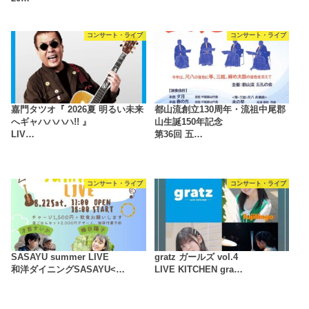
コンサート・ライブ
コンサート・ライブ
嘉門タツオ『 2026夏 明るい未来
都山流創立130周年・流祖中尾郡
へギャハハハハ!! 』
山生誕150年記念
LIV…
第36回 五…
コンサート・ライブ
コンサート・ライブ
SASAYU summer LIVE
gratz ガールズ vol.4
和洋ダイニングSASAYU<…
LIVE KITCHEN gra…