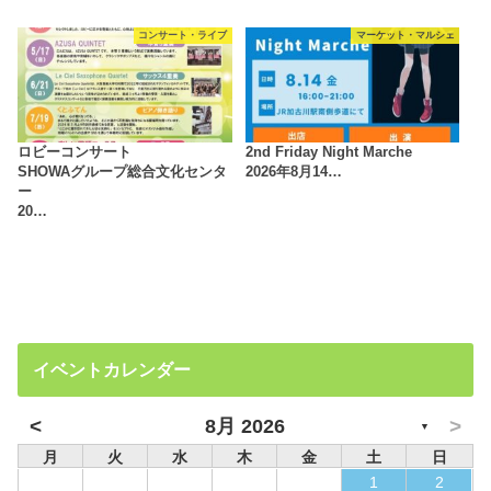
コンサート・ライブ
マーケット・マルシェ
ロビーコンサート
2nd Friday Night Marche
SHOWAグループ総合文化センタ
2026年8月14…
ー
20…
イベントカレンダー
<
>
8月 2026
▼
月
火
水
木
金
土
日
1
2