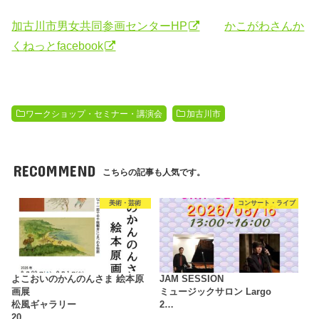
加古川市男女共同参画センターHP
かこがわさんか
くねっとfacebook
ワークショップ・セミナー・講演会
加古川市
RECOMMEND
こちらの記事も人気です。
美術・芸術
コンサート・ライブ
よこおいのかんのんさま 絵本原
JAM SESSION
画展
ミュージックサロン Largo
松風ギャラリー
2…
20…