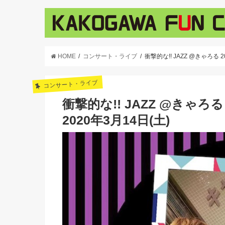
HOME
コンサート・ライブ
衝撃的な!! JAZZ @きゃろる 2
コンサート・ライブ
衝撃的な!! JAZZ @きゃろる
2020年3月14日(土)