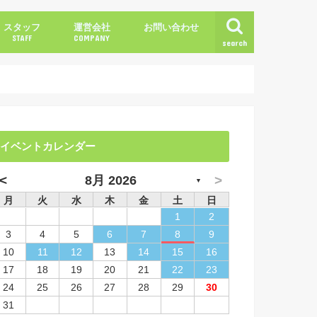
スタッフ
運営会社
お問い合わせ
STAFF
COMPANY
search
加古川ファンクラブへの掲載依頼
イベントカレンダー
<
>
8月 2026
▼
月
火
水
木
金
土
日
1
2
3
4
5
6
7
8
9
10
11
12
13
14
15
16
17
18
19
20
21
22
23
24
25
26
27
28
29
30
31