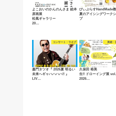
よこおいのかんのんさま 絵本
びぃぷらすHandMade
原画展
夏のアイシングワーク
松風ギャラリー
プ
20…
コンサート・ライブ
美術・
嘉門タツオ『 2026夏 明るい
久保田 裕美
未来へギャハハハハ!! 』
生!! ドローイング展 vol.
LIV…
2026…