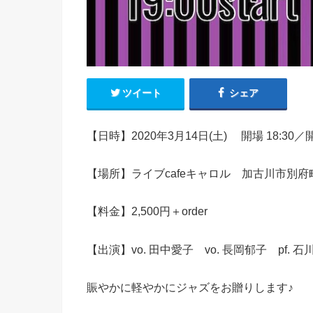
ツイート
シェア
【日時】2020年3月14日(土)
開場 18:30／
【場所】ライブ
cafe
キャロル 加古川市別府
【料金】2,500円＋order
【出演】vo. 田中愛子 vo. 長岡郁子 pf. 石
賑やかに軽やかにジャズをお贈りします♪