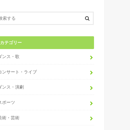
カテゴリー
ダンス・歌
コンサート・ライブ
ダンス・演劇
スポーツ
美術・芸術