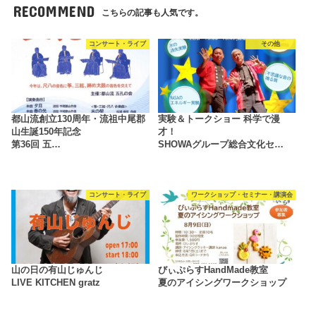
RECOMMEND
こちらの記事も人気です。
コンサート・ライブ
その他
都山流創立130周年・流祖中尾郡
実験＆トークショー 科学で漫
山生誕150年記念
才！
第36回 五…
SHOWAグループ総合文化セ…
コンサート・ライブ
ワークショップ・セミナー・講演会
山の日の有山じゅんじ
びぃぷらすHandMade教室
LIVE KITCHEN gratz
夏のアイシングワークショップ