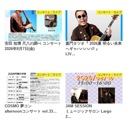
コンサート・ライブ
コンサート・ライブ
安田 知博 尺八の調べ コンサート
嘉門タツオ『 2026夏 明るい未来
2026年8月7日(金)
へギャハハハハ!! 』
LIV…
コンサート・ライブ
コンサート・ライブ
COSMO 夢コン
JAM SESSION
afternoonコンサート vol.33…
ミュージックサロン Largo
2…