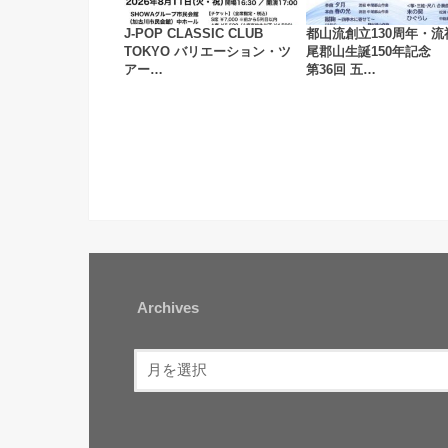
J-POP CLASSIC CLUB
都山流創立130周年・流
TOKYO バリエーション・ツ
尾郡山生誕150年記念
アー…
第36回 五…
Archives