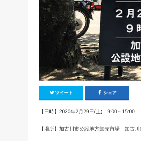
ツイート
シェア
【日時】2020年2
月29
日
(
土
)
9
:00
～
15:00
【場所】加古川市公設地方卸売市場 加古川市