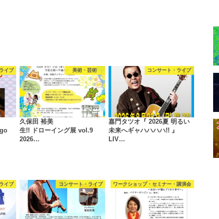
ライブ
美術・芸術
コンサート・ライブ
久保田 裕美
嘉門タツオ『 2026夏 明るい
go
生!! ドローイング展 vol.9
未来へギャハハハハ!! 』
2026…
LIV…
ライブ
コンサート・ライブ
ワークショップ・セミナー・講演会