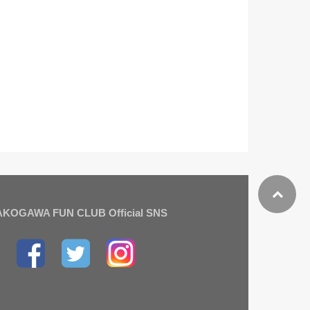
KOGAWA FUN CLUB Official SNS