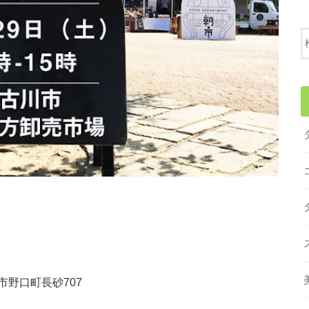
野口町長砂707