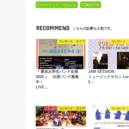
マーケット・マルシェ
加古川市
RECOMMEND
こちらの記事も人気です。
コンサート・ライブ
コンサート・
『 夏休み学生バンド企画
JAM SESSION
2026 』 出演バンド募集
ミュージックサロン Lar
中！
2…
LIVE…
コンサート・ライブ
コンサート・