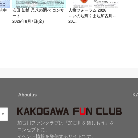
祖中
安田 知博 尺八の調べ コンサ
人権フォーラム 2026
ート
～いのち輝くまち加古川～
2026年8月7日(金)
20…
Aboutus
KA
加古川ファンクラブは「加古川を楽しもう」を
コンセプトに、
イベント情報を発信するサイトです。