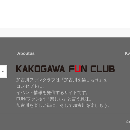
Aboutus
KA
加古川ファンクラブは「加古川を楽しもう」を
コンセプトに、
イベント情報を発信するサイトです。
FUN(ファン)は「楽しい」と言う意味。
加古川を楽しい街に、そして加古川を楽しもう。
©