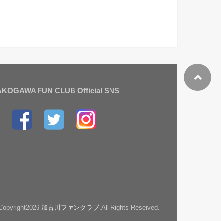
KOGAWA FUN CLUB Official SNS
Copyright2026
加古川ファンクラブ
.All Rights Reserved.