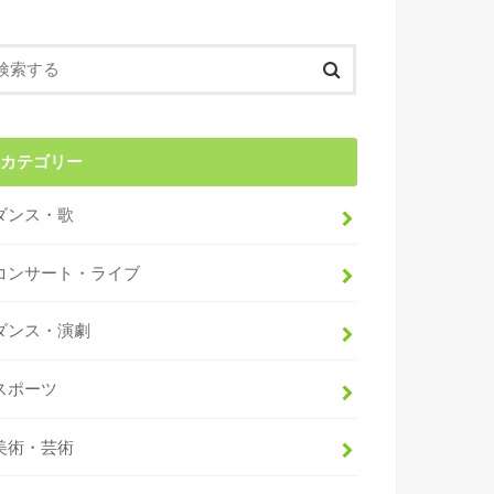
カテゴリー
ダンス・歌
コンサート・ライブ
ダンス・演劇
スポーツ
美術・芸術