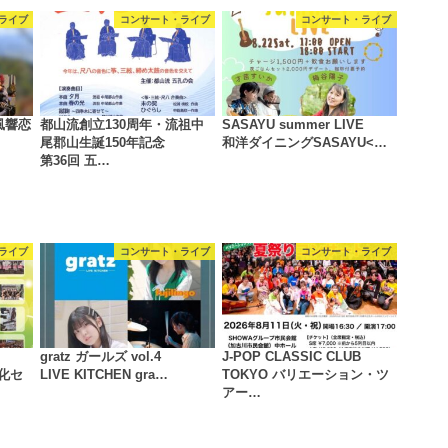
ライブ
コンサート・ライブ
コンサート・ライブ
風響恋
都山流創立130周年・流祖中
SASAYU summer LIVE
尾郡山生誕150年記念
和洋ダイニングSASAYU<…
第36回 五…
ライブ
コンサート・ライブ
コンサート・ライブ
gratz ガールズ vol.4
J-POP CLASSIC CLUB
化セ
LIVE KITCHEN gra…
TOKYO バリエーション・ツ
アー…