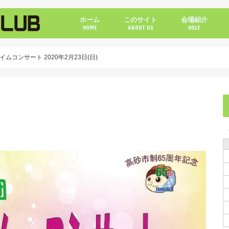
ホーム
このサイト
会場紹介
HOME
ABOUT US
HOLE
ムコンサート 2020年2月23日(日)
1
1
1
1
1
1
1
1
1
1
1
1
1
1
2
1
2
2
2
1
2
1
2
1
1
2
1
2
2
1
1
2
1
2
2
1
2
1
2
1
1
3
1
2
3
1
3
3
1
2
3
1
1
2
3
1
2
2
1
3
1
2
3
3
2
2
1
3
1
1
2
3
1
3
2
3
1
2
3
1
2
2
4
2
3
1
4
2
4
1
4
2
3
1
4
2
2
1
3
1
4
2
3
3
2
4
2
1
3
1
4
4
3
1
3
2
4
2
2
3
1
4
2
4
3
1
4
2
3
1
1
4
2
3
1
3
5
1
3
4
2
5
3
5
1
2
5
1
3
1
4
2
5
3
3
2
4
2
5
1
3
1
4
4
3
5
1
3
2
4
2
5
5
1
4
2
4
3
5
1
3
3
1
4
2
5
3
5
1
1
4
2
5
3
1
4
2
2
5
1
3
1
4
2
4
6
2
4
5
3
6
1
4
6
2
3
6
2
4
2
5
1
3
6
1
4
4
3
5
1
3
6
2
4
2
5
5
1
4
6
2
4
3
5
1
3
6
6
2
5
3
5
1
4
6
2
4
1
4
2
5
3
6
1
4
6
2
2
5
1
3
6
1
4
2
5
3
3
6
2
4
2
5
1
3
5
7
3
5
1
6
1
4
7
2
5
7
3
4
7
3
5
1
3
6
2
4
7
2
5
5
1
4
6
2
4
7
3
5
1
3
6
6
2
5
7
3
5
1
4
6
2
4
7
7
3
6
1
4
6
2
5
7
3
5
1
2
5
1
3
6
1
4
7
2
5
7
3
3
6
2
4
7
2
5
1
3
6
1
4
4
7
3
5
1
3
6
2
4
6
8
4
6
2
7
2
5
8
3
6
8
4
5
8
4
6
2
4
7
3
5
8
3
6
6
2
5
7
3
5
8
4
6
2
4
7
7
3
6
8
4
6
2
5
7
3
5
8
8
4
7
2
5
7
3
6
8
4
6
2
3
6
2
4
7
2
5
8
3
6
8
4
4
7
3
5
8
3
6
2
4
7
2
5
5
8
4
6
2
4
7
3
5
7
9
5
7
3
8
3
6
9
4
7
9
5
6
9
5
7
3
5
8
4
6
9
4
7
7
3
6
8
4
6
9
5
7
3
5
8
8
4
7
9
5
7
3
6
8
4
6
9
9
5
8
3
6
8
4
7
9
5
7
3
4
7
3
5
8
3
6
9
4
7
9
5
5
8
4
6
9
4
7
3
5
8
3
6
6
9
5
7
3
5
8
4
6
10
10
10
10
10
10
10
10
10
10
10
10
10
10
8
6
8
4
9
4
7
5
8
6
7
6
8
4
6
9
5
7
5
8
8
4
7
9
5
7
6
8
4
6
9
9
5
8
6
8
4
7
9
5
7
6
9
4
7
9
5
8
6
8
4
5
8
4
6
9
4
7
5
8
6
6
9
5
7
5
8
4
6
9
4
7
7
6
8
4
6
9
5
7
10
10
10
10
10
10
10
10
10
10
10
10
11
11
11
11
11
11
11
11
11
11
11
11
11
11
9
7
9
5
5
8
6
9
7
8
7
9
5
7
6
8
6
9
9
5
8
6
8
7
9
5
7
6
9
7
9
5
8
6
8
7
5
8
6
9
7
9
5
6
9
5
7
5
8
6
9
7
7
6
8
6
9
5
7
5
8
8
7
9
5
7
6
8
10
12
10
12
10
12
12
10
12
10
10
12
10
10
12
10
12
12
10
12
10
10
12
10
12
12
10
12
10
11
11
11
11
11
11
11
11
11
11
11
11
8
6
6
9
7
8
9
8
6
8
7
9
7
6
9
7
9
8
6
8
7
8
6
9
7
9
8
6
9
7
8
6
7
6
8
6
9
7
8
8
7
9
7
6
8
6
9
9
8
6
8
7
9
13
12
10
13
13
10
13
12
10
13
10
12
10
13
12
12
13
10
12
10
13
13
12
10
12
13
12
10
13
13
12
10
13
12
10
10
13
12
10
11
11
11
11
11
11
11
11
11
11
11
11
11
11
11
9
7
7
8
9
9
7
9
8
8
7
8
9
7
9
8
9
7
8
9
7
8
9
7
8
7
9
7
8
9
9
8
8
7
9
7
9
7
9
8
12
14
10
12
13
14
12
14
10
14
10
12
10
13
14
12
12
13
14
10
12
10
13
13
12
14
10
12
13
14
14
10
13
13
12
14
10
12
12
10
13
14
12
14
10
10
13
14
12
10
13
14
10
12
10
13
11
11
11
11
11
11
11
11
11
11
11
11
11
8
8
9
8
9
9
8
9
8
9
8
9
8
9
8
9
8
8
9
9
9
8
8
8
9
13
15
13
14
12
15
10
13
15
12
15
13
14
10
12
15
10
13
13
12
14
10
12
15
13
14
14
10
13
15
13
12
14
10
12
15
15
14
12
14
10
13
15
13
10
13
14
12
15
10
13
15
14
10
12
15
10
13
14
12
12
15
13
14
10
12
11
11
11
11
11
11
11
11
11
11
11
11
11
11
11
9
9
9
9
9
9
9
9
9
9
9
9
9
14
16
12
14
10
15
10
13
16
14
16
12
13
16
12
14
10
12
15
13
16
14
14
10
13
15
13
16
12
14
10
12
15
15
14
16
12
14
10
13
15
13
16
16
12
15
10
13
15
14
16
12
14
10
14
10
12
15
10
13
16
14
16
12
12
15
13
16
14
10
12
15
10
13
13
16
12
14
10
12
15
13
11
11
11
11
11
11
11
11
11
11
11
11
15
17
13
15
16
14
17
12
15
17
13
14
17
13
15
13
16
12
14
17
12
15
15
14
16
12
14
17
13
15
13
16
16
12
15
17
13
15
14
16
12
14
17
17
13
16
14
16
12
15
17
13
15
12
15
13
16
14
17
12
15
17
13
13
16
12
14
17
12
15
13
16
14
14
17
13
15
13
16
12
14
11
11
11
11
11
11
11
11
11
11
11
11
11
16
18
14
16
12
17
12
15
18
13
16
18
14
15
18
14
16
12
14
17
13
15
18
13
16
16
12
15
17
13
15
18
14
16
12
14
17
17
13
16
18
14
16
12
15
17
13
15
18
18
14
17
12
15
17
13
16
18
14
16
12
13
16
12
14
17
12
15
18
13
16
18
14
14
17
13
15
18
13
16
12
14
17
12
15
15
18
14
16
12
14
17
13
15
17
19
15
17
13
18
13
16
19
14
17
19
15
16
19
15
17
13
15
18
14
16
19
14
17
17
13
16
18
14
16
19
15
17
13
15
18
18
14
17
19
15
17
13
16
18
14
16
19
19
15
18
13
16
18
14
17
19
15
17
13
14
17
13
15
18
13
16
19
14
17
19
15
15
18
14
16
19
14
17
13
15
18
13
16
16
19
15
17
13
15
18
14
16
18
20
16
18
14
19
14
17
20
15
18
20
16
17
20
16
18
14
16
19
15
17
20
15
18
18
14
17
19
15
17
20
16
18
14
16
19
19
15
18
20
16
18
14
17
19
15
17
20
20
16
19
14
17
19
15
18
20
16
18
14
15
18
14
16
19
14
17
20
15
18
20
16
16
19
15
17
20
15
18
14
16
19
14
17
17
20
16
18
14
16
19
15
17
19
21
17
19
15
20
15
18
21
16
19
21
17
18
21
17
19
15
17
20
16
18
21
16
19
19
15
18
20
16
18
21
17
19
15
17
20
20
16
19
21
17
19
15
18
20
16
18
21
21
17
20
15
18
20
16
19
21
17
19
15
16
19
15
17
20
15
18
21
16
19
21
17
17
20
16
18
21
16
19
15
17
20
15
18
18
21
17
19
15
17
20
16
18
20
22
18
20
16
21
16
19
22
17
20
22
18
19
22
18
20
16
18
21
17
19
22
17
20
20
16
19
21
17
19
22
18
20
16
18
21
21
17
20
22
18
20
16
19
21
17
19
22
22
18
21
16
19
21
17
20
22
18
20
16
17
20
16
18
21
16
19
22
17
20
22
18
18
21
17
19
22
17
20
16
18
21
16
19
19
22
18
20
16
18
21
17
19
21
23
19
21
17
22
17
20
23
18
21
23
19
20
23
19
21
17
19
22
18
20
23
18
21
21
17
20
22
18
20
23
19
21
17
19
22
22
18
21
23
19
21
17
20
22
18
20
23
23
19
22
17
20
22
18
21
23
19
21
17
18
21
17
19
22
17
20
23
18
21
23
19
19
22
18
20
23
18
21
17
19
22
17
20
20
23
19
21
17
19
22
18
20
22
24
20
22
18
23
18
21
24
19
22
24
20
21
24
20
22
18
20
23
19
21
24
19
22
22
18
21
23
19
21
24
20
22
18
20
23
23
19
22
24
20
22
18
21
23
19
21
24
24
20
23
18
21
23
19
22
24
20
22
18
19
22
18
20
23
18
21
24
19
22
24
20
20
23
19
21
24
19
22
18
20
23
18
21
21
24
20
22
18
20
23
19
21
23
25
21
23
19
24
19
22
25
20
23
25
21
22
25
21
23
19
21
24
20
22
25
20
23
23
19
22
24
20
22
25
21
23
19
21
24
24
20
23
25
21
23
19
22
24
20
22
25
25
21
24
19
22
24
20
23
25
21
23
19
20
23
19
21
24
19
22
25
20
23
25
21
21
24
20
22
25
20
23
19
21
24
19
22
22
25
21
23
19
21
24
20
22
24
26
22
24
20
25
20
23
26
21
24
26
22
23
26
22
24
20
22
25
21
23
26
21
24
24
20
23
25
21
23
26
22
24
20
22
25
25
21
24
26
22
24
20
23
25
21
23
26
26
22
25
20
23
25
21
24
26
22
24
20
21
24
20
22
25
20
23
26
21
24
26
22
22
25
21
23
26
21
24
20
22
25
20
23
23
26
22
24
20
22
25
21
23
25
27
23
25
21
26
21
24
27
22
25
27
23
24
27
23
25
21
23
26
22
24
27
22
25
25
21
24
26
22
24
27
23
25
21
23
26
26
22
25
27
23
25
21
24
26
22
24
27
27
23
26
21
24
26
22
25
27
23
25
21
22
25
21
23
26
21
24
27
22
25
27
23
23
26
22
24
27
22
25
21
23
26
21
24
24
27
23
25
21
23
26
22
24
26
28
24
26
22
27
22
25
28
23
26
28
24
25
28
24
26
22
24
27
23
25
28
23
26
26
22
25
27
23
25
28
24
26
22
24
27
27
23
26
28
24
26
22
25
27
23
25
28
28
24
27
22
25
27
23
26
28
24
26
22
23
26
22
24
27
22
25
28
23
26
28
24
24
27
23
25
28
23
26
22
24
27
22
25
25
28
24
26
22
24
27
23
25
27
29
25
27
23
28
23
26
29
24
27
29
25
26
29
25
27
23
25
28
24
26
29
24
27
27
23
26
28
24
26
29
25
27
23
25
28
28
24
27
29
25
27
23
26
28
24
26
29
25
28
23
26
28
24
27
29
25
27
23
24
27
23
25
28
23
26
29
24
27
29
25
25
28
24
26
29
24
27
23
25
28
23
26
26
29
25
27
23
25
28
24
26
28
30
26
28
24
29
24
27
30
25
28
30
26
27
30
26
28
24
26
29
25
27
30
25
28
28
24
27
29
25
27
30
26
28
24
26
29
25
28
30
26
28
24
27
29
25
27
30
26
29
24
27
29
25
28
30
26
28
24
25
28
24
26
29
24
27
30
25
28
30
26
26
29
25
27
30
25
28
24
26
29
24
27
27
30
26
28
24
26
29
25
27
29
27
29
25
30
25
28
31
26
29
27
28
31
27
29
25
27
30
26
28
31
26
29
25
28
30
26
28
31
27
29
25
27
30
26
29
27
29
25
28
30
26
28
31
27
30
25
28
30
26
29
27
29
25
26
29
25
27
30
25
28
31
26
29
27
27
30
26
28
31
26
29
25
27
30
25
28
28
31
27
29
25
27
30
26
28
30
28
30
26
31
26
29
27
30
28
29
28
30
26
28
31
27
29
27
30
26
29
27
29
28
30
26
28
31
27
30
28
30
26
29
27
29
28
31
26
29
27
30
28
30
26
27
30
26
28
31
26
29
27
30
28
28
31
27
29
27
30
26
28
31
26
29
28
30
26
28
31
27
29
31
29
27
27
30
28
31
29
29
27
29
28
30
28
31
27
30
28
30
29
27
29
28
31
29
27
30
28
30
29
27
30
28
31
29
27
28
31
27
29
27
30
28
31
29
28
30
28
31
27
29
27
30
29
27
29
28
30
30
28
28
31
29
30
30
28
30
29
29
28
31
29
30
28
30
29
30
28
31
29
30
28
31
29
30
28
29
28
30
28
31
29
30
29
29
28
30
28
31
30
28
30
29
31
29
29
30
31
31
29
30
30
29
30
31
29
30
31
29
30
31
29
30
31
29
29
29
30
31
30
30
29
29
31
29
30
30
30
30
31
30
31
30
31
30
31
30
31
30
30
30
31
30
30
30
31
31
31
31
31
31
31
31
31
31