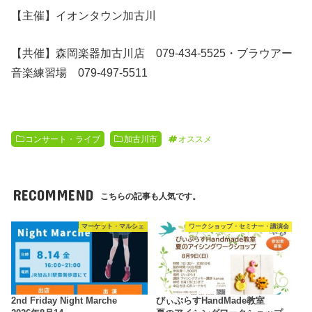
【主催】イオンタウン加古川
【共催】森岡楽器加古川店 079-434-5525・
ブラウアー
音楽練習場 079-497-5511
コンサート・ライブ
加古川市
オススメ
RECOMMEND
こちらの記事も人気です。
マーケット・マルシェ
ワークショップ・セミナー・講演会
2nd Friday Night Marche
びぃぷらすHandMade教室