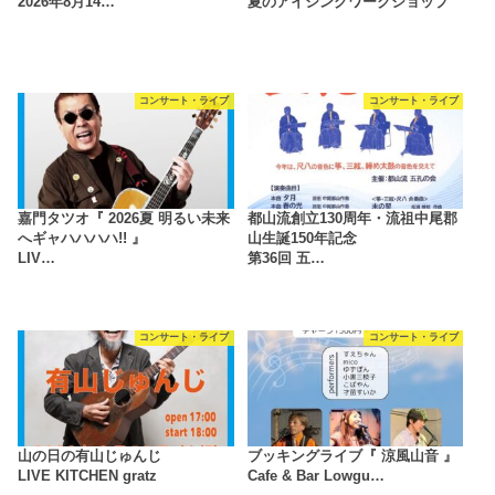
2026年8月14…
夏のアイシングワークショップ
コンサート・ライブ
コンサート・ライブ
嘉門タツオ『 2026夏 明るい未来
都山流創立130周年・流祖中尾郡
へギャハハハハ!! 』
山生誕150年記念
LIV…
第36回 五…
コンサート・ライブ
コンサート・ライブ
山の日の有山じゅんじ
ブッキングライブ『 涼風山音 』
LIVE KITCHEN gratz
Cafe & Bar Lowgu…