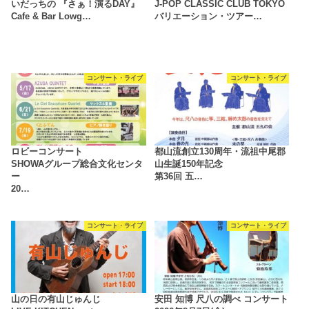
いだっちの 『さぁ！演るDAY』
J-POP CLASSIC CLUB TOKYO
Cafe & Bar Lowg…
バリエーション・ツアー…
コンサート・ライブ
コンサート・ライブ
ロビーコンサート
都山流創立130周年・流祖中尾郡
SHOWAグループ総合文化センタ
山生誕150年記念
ー
第36回 五…
20…
コンサート・ライブ
コンサート・ライブ
山の日の有山じゅんじ
安田 知博 尺八の調べ コンサート