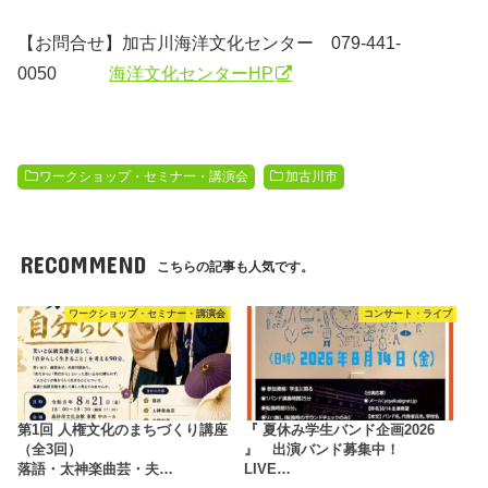
【お問合せ】加古川海洋文化センター
079-441-
0050
海洋文化センターHP
ワークショップ・セミナー・講演会
加古川市
RECOMMEND
こちらの記事も人気です。
ワークショップ・セミナー・講演会
コンサート・ライブ
第1回 人権文化のまちづくり講座
『 夏休み学生バンド企画2026
（全3回）
』 出演バンド募集中！
落語・太神楽曲芸・夫…
LIVE…