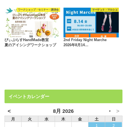
ワークショップ・セミナー・講演会
マーケット・マルシェ
びぃぷらすHandMade教室
2nd Friday Night Marche
夏のアイシングワークショップ
2026年8月14…
イベントカレンダー
<
>
8月 2026
▼
月
火
水
木
金
土
日
1
2