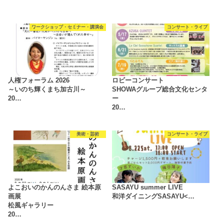
ワークショップ・セミナー・講演会
コンサート・ライブ
人権フォーラム 2026
ロビーコンサート
～いのち輝くまち加古川～
SHOWAグループ総合文化センタ
20…
ー
20…
美術・芸術
コンサート・ライブ
よこおいのかんのんさま 絵本原
SASAYU summer LIVE
画展
和洋ダイニングSASAYU<…
松風ギャラリー
20…