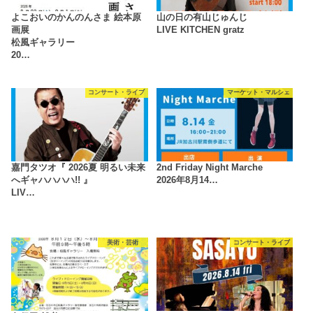
よこおいのかんのんさま 絵本原
山の日の有山じゅんじ
画展
LIVE KITCHEN gratz
松風ギャラリー
20…
コンサート・ライブ
マーケット・マルシェ
嘉門タツオ『 2026夏 明るい未来
2nd Friday Night Marche
へギャハハハハ!! 』
2026年8月14…
LIV…
美術・芸術
コンサート・ライブ