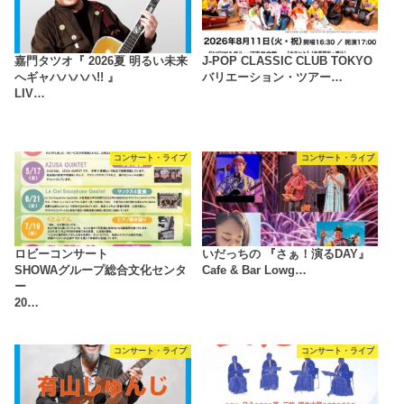
嘉門タツオ『 2026夏 明るい未来
J-POP CLASSIC CLUB TOKYO
へギャハハハハ!! 』
バリエーション・ツアー…
LIV…
コンサート・ライブ
コンサート・ライブ
ロビーコンサート
いだっちの 『さぁ！演るDAY』
SHOWAグループ総合文化センタ
Cafe & Bar Lowg…
ー
20…
コンサート・ライブ
コンサート・ライブ