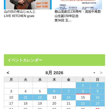
山の日の有山じゅんじ
都山流創立130周年・流祖中尾郡
LIVE KITCHEN gratz
山生誕150年記念
第36回 五…
イベントカレンダー
<
>
8月 2026
▼
月
火
水
木
金
土
日
1
2
3
4
5
6
7
8
9
10
11
12
13
14
15
16
17
18
19
20
21
22
23