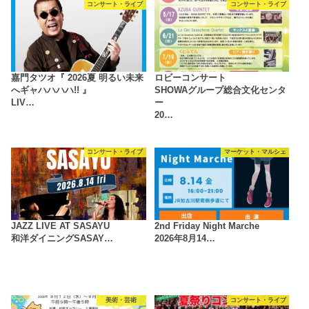
コンサート・ライブ
コンサート・ライブ
嘉門タツオ『 2026夏 明るい未来
ロビーコンサート
へギャハハハハ!! 』
SHOWAグループ総合文化センタ
LIV…
ー
20…
コンサート・ライブ
マーケット・マルシェ
JAZZ LIVE AT SASAYU
2nd Friday Night Marche
和洋ダイニングSASAY…
2026年8月14…
美術・芸術
コンサート・ライブ