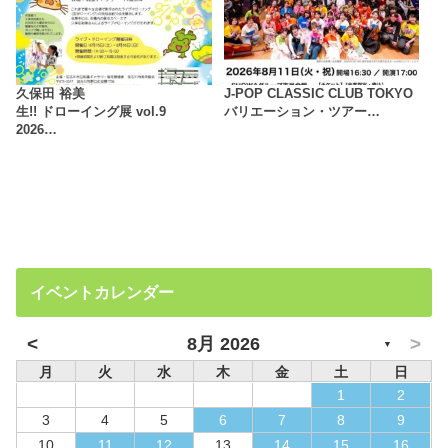
久保田 裕美
J-POP CLASSIC CLUB TOKYO
生!! ドローイング展 vol.9
バリエーション・ツアー…
2026…
イベントカレンダー
<
>
8月 2026
▼
月
火
水
木
金
土
日
1
2
3
4
5
6
7
8
9
10
11
12
13
14
15
16