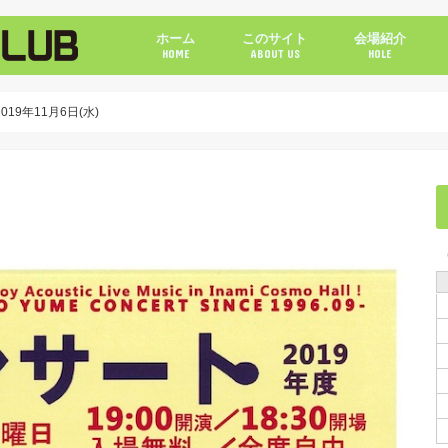
ホーム
このサイト
会場紹介
HOME
ABOUT US
HOLE
019年11月6日(水)
1
1
1
1
1
1
1
1
1
1
1
1
1
1
2
1
2
2
2
1
2
1
2
1
1
2
1
2
2
1
1
2
1
2
2
1
2
1
2
1
1
3
1
2
3
1
3
3
1
2
3
1
1
2
3
1
2
2
1
3
1
2
3
3
2
2
1
3
1
1
2
3
1
3
2
3
1
2
3
1
2
2
4
2
3
1
4
2
4
1
4
2
3
1
4
2
2
1
3
1
4
2
3
3
2
4
2
1
3
1
4
4
3
1
3
2
4
2
2
3
1
4
2
4
3
1
4
2
3
1
1
4
2
3
1
3
5
1
3
4
2
5
3
5
1
2
5
1
3
1
4
2
5
3
3
2
4
2
5
1
3
1
4
4
3
5
1
3
2
4
2
5
5
1
4
2
4
3
5
1
3
3
1
4
2
5
3
5
1
1
4
2
5
3
1
4
2
2
5
1
3
1
4
2
4
6
2
4
5
3
6
1
4
6
2
3
6
2
4
2
5
1
3
6
1
4
4
3
5
1
3
6
2
4
2
5
5
1
4
6
2
4
3
5
1
3
6
6
2
5
3
5
1
4
6
2
4
1
4
2
5
3
6
1
4
6
2
2
5
1
3
6
1
4
2
5
3
3
6
2
4
2
5
1
3
5
7
3
5
1
6
1
4
7
2
5
7
3
4
7
3
5
1
3
6
2
4
7
2
5
5
1
4
6
2
4
7
3
5
1
3
6
6
2
5
7
3
5
1
4
6
2
4
7
7
3
6
1
4
6
2
5
7
3
5
1
2
5
1
3
6
1
4
7
2
5
7
3
3
6
2
4
7
2
5
1
3
6
1
4
4
7
3
5
1
3
6
2
4
6
8
4
6
2
7
2
5
8
3
6
8
4
5
8
4
6
2
4
7
3
5
8
3
6
6
2
5
7
3
5
8
4
6
2
4
7
7
3
6
8
4
6
2
5
7
3
5
8
8
4
7
2
5
7
3
6
8
4
6
2
3
6
2
4
7
2
5
8
3
6
8
4
4
7
3
5
8
3
6
2
4
7
2
5
5
8
4
6
2
4
7
3
5
7
9
5
7
3
8
3
6
9
4
7
9
5
6
9
5
7
3
5
8
4
6
9
4
7
7
3
6
8
4
6
9
5
7
3
5
8
8
4
7
9
5
7
3
6
8
4
6
9
9
5
8
3
6
8
4
7
9
5
7
3
4
7
3
5
8
3
6
9
4
7
9
5
5
8
4
6
9
4
7
3
5
8
3
6
6
9
5
7
3
5
8
4
6
10
10
10
10
10
10
10
10
10
10
10
10
10
10
8
6
8
4
9
4
7
5
8
6
7
6
8
4
6
9
5
7
5
8
8
4
7
9
5
7
6
8
4
6
9
9
5
8
6
8
4
7
9
5
7
6
9
4
7
9
5
8
6
8
4
5
8
4
6
9
4
7
5
8
6
6
9
5
7
5
8
4
6
9
4
7
7
6
8
4
6
9
5
7
10
10
10
10
10
10
10
10
10
10
10
10
11
11
11
11
11
11
11
11
11
11
11
11
11
11
9
7
9
5
5
8
6
9
7
8
7
9
5
7
6
8
6
9
9
5
8
6
8
7
9
5
7
6
9
7
9
5
8
6
8
7
5
8
6
9
7
9
5
6
9
5
7
5
8
6
9
7
7
6
8
6
9
5
7
5
8
8
7
9
5
7
6
8
10
12
10
12
10
12
12
10
12
10
10
12
10
10
12
10
12
12
10
12
10
10
12
10
12
12
10
12
10
11
11
11
11
11
11
11
11
11
11
11
11
8
6
6
9
7
8
9
8
6
8
7
9
7
6
9
7
9
8
6
8
7
8
6
9
7
9
8
6
9
7
8
6
7
6
8
6
9
7
8
8
7
9
7
6
8
6
9
9
8
6
8
7
9
13
12
10
13
13
10
13
12
10
13
10
12
10
13
12
12
13
10
12
10
13
13
12
10
12
13
12
10
13
13
12
10
13
12
10
10
13
12
10
11
11
11
11
11
11
11
11
11
11
11
11
11
11
11
9
7
7
8
9
9
7
9
8
8
7
8
9
7
9
8
9
7
8
9
7
8
9
7
8
7
9
7
8
9
9
8
8
7
9
7
9
7
9
8
12
14
10
12
13
14
12
14
10
14
10
12
10
13
14
12
12
13
14
10
12
10
13
13
12
14
10
12
13
14
14
10
13
13
12
14
10
12
12
10
13
14
12
14
10
10
13
14
12
10
13
14
10
12
10
13
11
11
11
11
11
11
11
11
11
11
11
11
11
8
8
9
8
9
9
8
9
8
9
8
9
8
9
8
9
8
8
9
9
9
8
8
8
9
13
15
13
14
12
15
10
13
15
12
15
13
14
10
12
15
10
13
13
12
14
10
12
15
13
14
14
10
13
15
13
12
14
10
12
15
15
14
12
14
10
13
15
13
10
13
14
12
15
10
13
15
14
10
12
15
10
13
14
12
12
15
13
14
10
12
11
11
11
11
11
11
11
11
11
11
11
11
11
11
11
9
9
9
9
9
9
9
9
9
9
9
9
9
14
16
12
14
10
15
10
13
16
14
16
12
13
16
12
14
10
12
15
13
16
14
14
10
13
15
13
16
12
14
10
12
15
15
14
16
12
14
10
13
15
13
16
16
12
15
10
13
15
14
16
12
14
10
14
10
12
15
10
13
16
14
16
12
12
15
13
16
14
10
12
15
10
13
13
16
12
14
10
12
15
13
11
11
11
11
11
11
11
11
11
11
11
11
15
17
13
15
16
14
17
12
15
17
13
14
17
13
15
13
16
12
14
17
12
15
15
14
16
12
14
17
13
15
13
16
16
12
15
17
13
15
14
16
12
14
17
17
13
16
14
16
12
15
17
13
15
12
15
13
16
14
17
12
15
17
13
13
16
12
14
17
12
15
13
16
14
14
17
13
15
13
16
12
14
11
11
11
11
11
11
11
11
11
11
11
11
11
16
18
14
16
12
17
12
15
18
13
16
18
14
15
18
14
16
12
14
17
13
15
18
13
16
16
12
15
17
13
15
18
14
16
12
14
17
17
13
16
18
14
16
12
15
17
13
15
18
18
14
17
12
15
17
13
16
18
14
16
12
13
16
12
14
17
12
15
18
13
16
18
14
14
17
13
15
18
13
16
12
14
17
12
15
15
18
14
16
12
14
17
13
15
17
19
15
17
13
18
13
16
19
14
17
19
15
16
19
15
17
13
15
18
14
16
19
14
17
17
13
16
18
14
16
19
15
17
13
15
18
18
14
17
19
15
17
13
16
18
14
16
19
19
15
18
13
16
18
14
17
19
15
17
13
14
17
13
15
18
13
16
19
14
17
19
15
15
18
14
16
19
14
17
13
15
18
13
16
16
19
15
17
13
15
18
14
16
18
20
16
18
14
19
14
17
20
15
18
20
16
17
20
16
18
14
16
19
15
17
20
15
18
18
14
17
19
15
17
20
16
18
14
16
19
19
15
18
20
16
18
14
17
19
15
17
20
20
16
19
14
17
19
15
18
20
16
18
14
15
18
14
16
19
14
17
20
15
18
20
16
16
19
15
17
20
15
18
14
16
19
14
17
17
20
16
18
14
16
19
15
17
19
21
17
19
15
20
15
18
21
16
19
21
17
18
21
17
19
15
17
20
16
18
21
16
19
19
15
18
20
16
18
21
17
19
15
17
20
20
16
19
21
17
19
15
18
20
16
18
21
21
17
20
15
18
20
16
19
21
17
19
15
16
19
15
17
20
15
18
21
16
19
21
17
17
20
16
18
21
16
19
15
17
20
15
18
18
21
17
19
15
17
20
16
18
20
22
18
20
16
21
16
19
22
17
20
22
18
19
22
18
20
16
18
21
17
19
22
17
20
20
16
19
21
17
19
22
18
20
16
18
21
21
17
20
22
18
20
16
19
21
17
19
22
22
18
21
16
19
21
17
20
22
18
20
16
17
20
16
18
21
16
19
22
17
20
22
18
18
21
17
19
22
17
20
16
18
21
16
19
19
22
18
20
16
18
21
17
19
21
23
19
21
17
22
17
20
23
18
21
23
19
20
23
19
21
17
19
22
18
20
23
18
21
21
17
20
22
18
20
23
19
21
17
19
22
22
18
21
23
19
21
17
20
22
18
20
23
23
19
22
17
20
22
18
21
23
19
21
17
18
21
17
19
22
17
20
23
18
21
23
19
19
22
18
20
23
18
21
17
19
22
17
20
20
23
19
21
17
19
22
18
20
22
24
20
22
18
23
18
21
24
19
22
24
20
21
24
20
22
18
20
23
19
21
24
19
22
22
18
21
23
19
21
24
20
22
18
20
23
23
19
22
24
20
22
18
21
23
19
21
24
24
20
23
18
21
23
19
22
24
20
22
18
19
22
18
20
23
18
21
24
19
22
24
20
20
23
19
21
24
19
22
18
20
23
18
21
21
24
20
22
18
20
23
19
21
23
25
21
23
19
24
19
22
25
20
23
25
21
22
25
21
23
19
21
24
20
22
25
20
23
23
19
22
24
20
22
25
21
23
19
21
24
24
20
23
25
21
23
19
22
24
20
22
25
25
21
24
19
22
24
20
23
25
21
23
19
20
23
19
21
24
19
22
25
20
23
25
21
21
24
20
22
25
20
23
19
21
24
19
22
22
25
21
23
19
21
24
20
22
24
26
22
24
20
25
20
23
26
21
24
26
22
23
26
22
24
20
22
25
21
23
26
21
24
24
20
23
25
21
23
26
22
24
20
22
25
25
21
24
26
22
24
20
23
25
21
23
26
26
22
25
20
23
25
21
24
26
22
24
20
21
24
20
22
25
20
23
26
21
24
26
22
22
25
21
23
26
21
24
20
22
25
20
23
23
26
22
24
20
22
25
21
23
25
27
23
25
21
26
21
24
27
22
25
27
23
24
27
23
25
21
23
26
22
24
27
22
25
25
21
24
26
22
24
27
23
25
21
23
26
26
22
25
27
23
25
21
24
26
22
24
27
27
23
26
21
24
26
22
25
27
23
25
21
22
25
21
23
26
21
24
27
22
25
27
23
23
26
22
24
27
22
25
21
23
26
21
24
24
27
23
25
21
23
26
22
24
26
28
24
26
22
27
22
25
28
23
26
28
24
25
28
24
26
22
24
27
23
25
28
23
26
26
22
25
27
23
25
28
24
26
22
24
27
27
23
26
28
24
26
22
25
27
23
25
28
28
24
27
22
25
27
23
26
28
24
26
22
23
26
22
24
27
22
25
28
23
26
28
24
24
27
23
25
28
23
26
22
24
27
22
25
25
28
24
26
22
24
27
23
25
27
29
25
27
23
28
23
26
29
24
27
29
25
26
29
25
27
23
25
28
24
26
29
24
27
27
23
26
28
24
26
29
25
27
23
25
28
28
24
27
29
25
27
23
26
28
24
26
29
25
28
23
26
28
24
27
29
25
27
23
24
27
23
25
28
23
26
29
24
27
29
25
25
28
24
26
29
24
27
23
25
28
23
26
26
29
25
27
23
25
28
24
26
28
30
26
28
24
29
24
27
30
25
28
30
26
27
30
26
28
24
26
29
25
27
30
25
28
28
24
27
29
25
27
30
26
28
24
26
29
25
28
30
26
28
24
27
29
25
27
30
26
29
24
27
29
25
28
30
26
28
24
25
28
24
26
29
24
27
30
25
28
30
26
26
29
25
27
30
25
28
24
26
29
24
27
27
30
26
28
24
26
29
25
27
29
27
29
25
30
25
28
31
26
29
27
28
31
27
29
25
27
30
26
28
31
26
29
25
28
30
26
28
31
27
29
25
27
30
26
29
27
29
25
28
30
26
28
31
27
30
25
28
30
26
29
27
29
25
26
29
25
27
30
25
28
31
26
29
27
27
30
26
28
31
26
29
25
27
30
25
28
28
31
27
29
25
27
30
26
28
30
28
30
26
31
26
29
27
30
28
29
28
30
26
28
31
27
29
27
30
26
29
27
29
28
30
26
28
31
27
30
28
30
26
29
27
29
28
31
26
29
27
30
28
30
26
27
30
26
28
31
26
29
27
30
28
28
31
27
29
27
30
26
28
31
26
29
28
30
26
28
31
27
29
31
29
27
27
30
28
31
29
29
27
29
28
30
28
31
27
30
28
30
29
27
29
28
31
29
27
30
28
30
29
27
30
28
31
29
27
28
31
27
29
27
30
28
31
29
28
30
28
31
27
29
27
30
29
27
29
28
30
30
28
28
31
29
30
30
28
30
29
29
28
31
29
30
28
30
29
30
28
31
29
30
28
31
29
30
28
29
28
30
28
31
29
30
29
29
28
30
28
31
30
28
30
29
31
29
29
30
31
31
29
30
30
29
30
31
29
30
31
29
30
31
29
30
31
29
29
29
30
31
30
30
29
29
31
29
30
30
30
30
31
30
31
30
31
30
31
30
31
30
30
30
31
30
30
30
31
31
31
31
31
31
31
31
31
31