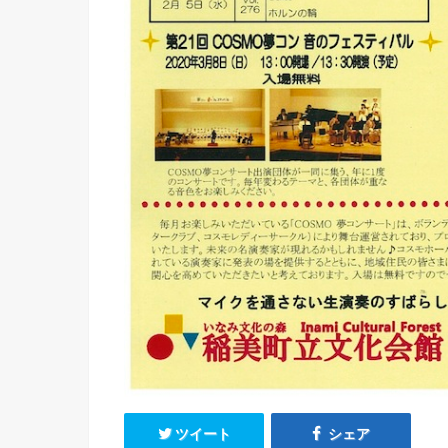
ツイート
シェア