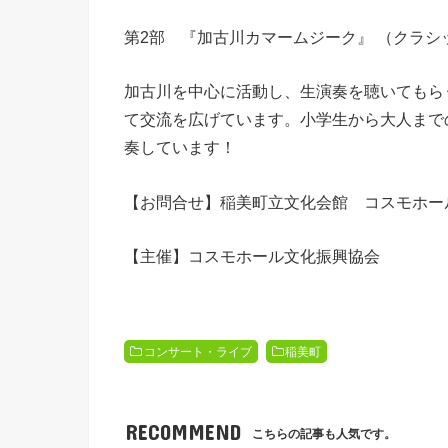
第2部 『加古川カマームジーク』 （クラシ
加古川を中心に活動し、生演奏を聴いてもら
て交流を広げています。小学生から大人まで
奏しています！
【お問合せ】稲美町立文化会館 コスモホール 07
【主催】コスモホール文化振興協会
コンサート・ライブ
稲美町
RECOMMEND
こちらの記事も人気です。