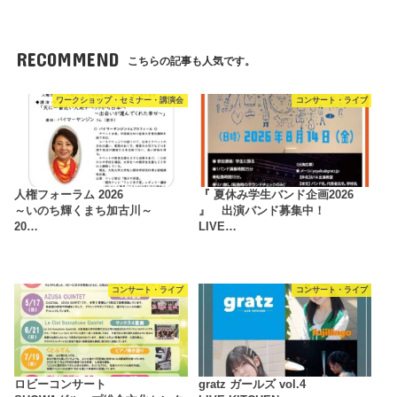
RECOMMEND
こちらの記事も人気です。
ワークショップ・セミナー・講演会
コンサート・ライブ
人権フォーラム 2026
『 夏休み学生バンド企画2026
～いのち輝くまち加古川～
』 出演バンド募集中！
20…
LIVE…
コンサート・ライブ
コンサート・ライブ
ロビーコンサート
gratz ガールズ vol.4