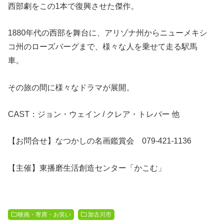
西部劇をこの1本で復興させた傑作。
1880年代の西部を舞台に、アリゾナ州からニューメキシ
コ州のローズバーグまで、様々な人を乗せて走る駅馬
車。
その旅の間に様々なドラマが展開。
CAST：ジョン・ウェイン / クレア・トレバー 他
【お問合せ】なつかしの名画鑑賞会
079-421-1136
【主催】
東播磨生活創造センター「かこむ」
映画・寄席・お笑い
加古川市