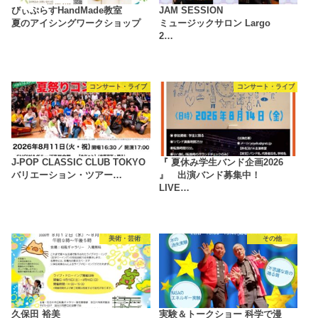
びぃぷらすHandMade教室
JAM SESSION
夏のアイシングワークショップ
ミュージックサロン Largo
2…
コンサート・ライブ
コンサート・ライブ
J-POP CLASSIC CLUB TOKYO
『 夏休み学生バンド企画2026
バリエーション・ツアー…
』 出演バンド募集中！
LIVE…
美術・芸術
その他
久保田 裕美
実験＆トークショー 科学で漫