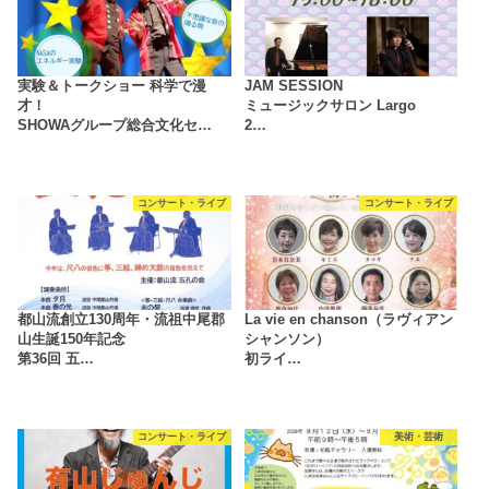
実験＆トークショー 科学で漫
JAM SESSION
才！
ミュージックサロン Largo
SHOWAグループ総合文化セ…
2…
コンサート・ライブ
コンサート・ライブ
都山流創立130周年・流祖中尾郡
La vie en chanson（ラヴィアン
山生誕150年記念
シャンソン）
第36回 五…
初ライ…
コンサート・ライブ
美術・芸術