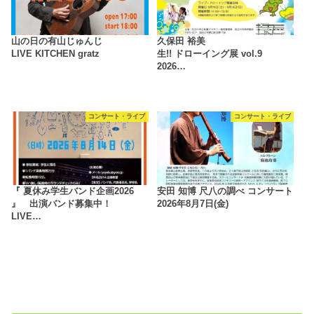
山の日の有山じゅんじ
久保田 裕美
LIVE KITCHEN gratz
生!! ドローイング展 vol.9
2026…
コンサート・ライブ
コンサート・ライブ
『 夏休み学生バンド企画2026
安田 知博 尺八の調べ コンサート
』 出演バンド募集中！
2026年8月7日(金)
LIVE…