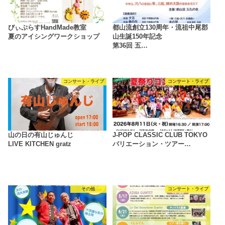
びぃぷらすHandMade教室
都山流創立130周年・流祖中尾郡
夏のアイシングワークショップ
山生誕150年記念
第36回 五…
コンサート・ライブ
コンサート・ライブ
山の日の有山じゅんじ
J-POP CLASSIC CLUB TOKYO
LIVE KITCHEN gratz
バリエーション・ツアー…
その他
コンサート・ライブ