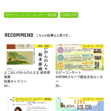
ワークショップ・セミナー・講演会
加古川市
RECOMMEND
こちらの記事も人気です。
美術・芸術
コンサート・ライブ
よこおいのかんのんさま 絵本原
ロビーコンサート
画展
SHOWAグループ総合文化センタ
松風ギャラリー
ー
20…
20…
ワークショップ・セミナー・講演会
コンサート・ライブ