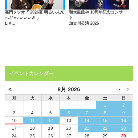
嘉門タツオ『 2026夏 明るい未来
和太鼓政や 10周年記念コンサー
へギャハハハハ!! 』
ト
LIV…
加古川公演 2026
イベントカレンダー
<
>
8月 2026
▼
月
火
水
木
金
土
日
1
2
3
4
5
6
7
8
9
10
11
12
13
14
15
16
17
18
19
20
21
22
23
24
25
26
27
28
29
30