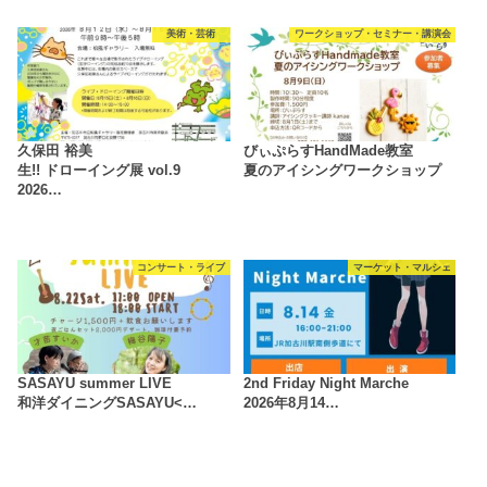
美術・芸術
ワークショップ・セミナー・講演会
久保田 裕美
びぃぷらすHandMade教室
生!! ドローイング展 vol.9
夏のアイシングワークショップ
2026…
コンサート・ライブ
マーケット・マルシェ
SASAYU summer LIVE
2nd Friday Night Marche
和洋ダイニングSASAYU<…
2026年8月14…