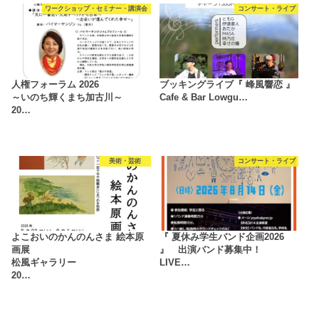
ワークショップ・セミナー・講演会
コンサート・ライブ
人権フォーラム 2026
ブッキングライブ『 峰風響恋 』
～いのち輝くまち加古川～
Cafe & Bar Lowgu…
20…
美術・芸術
コンサート・ライブ
よこおいのかんのんさま 絵本原
『 夏休み学生バンド企画2026
画展
』 出演バンド募集中！
松風ギャラリー
LIVE…
20…