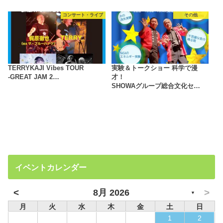
コンサート・ライブ
その他
TERRYKAJI Vibes TOUR
実験＆トークショー 科学で漫
-GREAT JAM 2…
才！
SHOWAグループ総合文化セ…
イベントカレンダー
<
>
8月 2026
▼
月
火
水
木
金
土
日
1
2