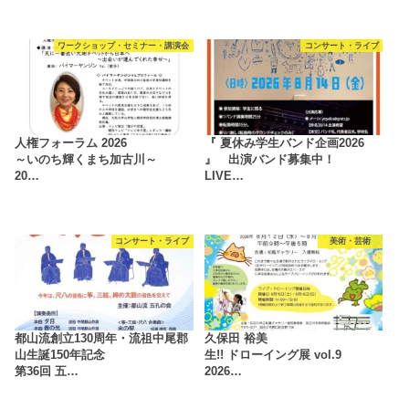
ワークショップ・セミナー・講演会
コンサート・ライブ
人権フォーラム 2026
『 夏休み学生バンド企画2026
～いのち輝くまち加古川～
』 出演バンド募集中！
20…
LIVE…
コンサート・ライブ
美術・芸術
都山流創立130周年・流祖中尾郡
久保田 裕美
山生誕150年記念
生!! ドローイング展 vol.9
第36回 五…
2026…