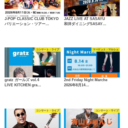
J-POP CLASSIC CLUB TOKYO
JAZZ LIVE AT SASAYU
バリエーション・ツアー…
和洋ダイニングSASAY…
コンサート・ライブ
マーケット・マルシェ
gratz ガールズ vol.4
2nd Friday Night Marche
LIVE KITCHEN gra…
2026年8月14…
コンサート・ライブ
コンサート・ライブ