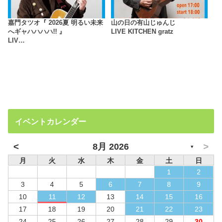
嘉門タツオ『 2026夏 明るい未来
山の日の有山じゅんじ
へギャハハハハ!! 』
LIVE KITCHEN gratz
LIV…
イベントカレンダー
<
>
8月 2026
▼
月
火
水
木
金
土
日
1
2
3
4
5
6
7
8
9
10
11
12
13
14
15
16
17
18
19
20
21
22
23
24
25
26
27
28
29
30