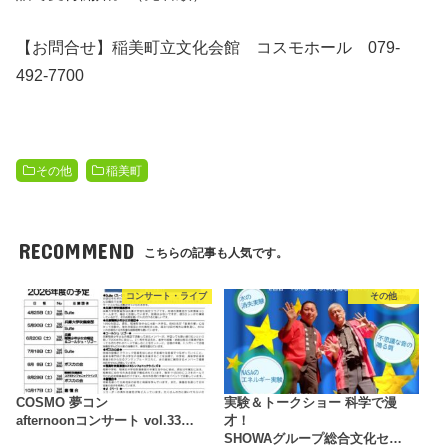
【お問合せ】稲美町立文化会館 コスモホール 079-
492-7700
その他
稲美町
RECOMMEND
こちらの記事も人気です。
コンサート・ライブ
その他
COSMO 夢コン
実験＆トークショー 科学で漫
afternoonコンサート vol.33…
才！
SHOWAグループ総合文化セ…