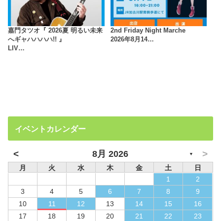
嘉門タツオ『 2026夏 明るい未来
2nd Friday Night Marche
へギャハハハハ!! 』
2026年8月14…
LIV…
イベントカレンダー
<
>
8月 2026
▼
月
火
水
木
金
土
日
1
2
3
4
5
6
7
8
9
10
11
12
13
14
15
16
17
18
19
20
21
22
23