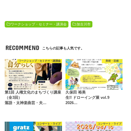
ワークショップ・セミナー・講演会
加古川市
RECOMMEND
こちらの記事も人気です。
ワークショップ・セミナー・講演会
美術・芸術
第1回 人権文化のまちづくり講座
久保田 裕美
（全3回）
生!! ドローイング展 vol.9
落語・太神楽曲芸・夫…
2026…
コンサート・ライブ
コンサート・ライブ