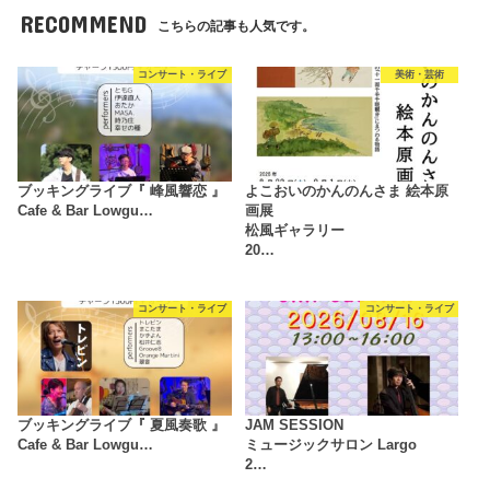
RECOMMEND
こちらの記事も人気です。
コンサート・ライブ
美術・芸術
ブッキングライブ『 峰風響恋 』
よこおいのかんのんさま 絵本原
Cafe & Bar Lowgu…
画展
松風ギャラリー
20…
コンサート・ライブ
コンサート・ライブ
ブッキングライブ『 夏風奏歌 』
JAM SESSION
Cafe & Bar Lowgu…
ミュージックサロン Largo
2…