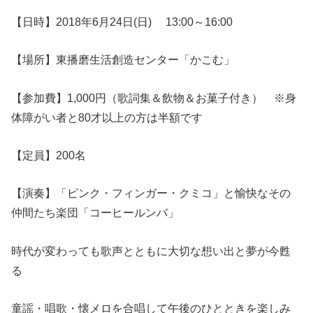
【日時】2018年6
月24
日
(日
)
13:00～16:00
【場所】東播磨生活創造センター「かこむ」
【参加費】1,000円（歌詞集＆飲物＆お菓子付き） ※身
体障がい者と80才以上の方は半額です
【定員】200名
【演奏】「ピンク・フィンガー・クミコ」と愉快なその
仲間たち楽団「コーヒールンバ」
時代が変わっても歌声とともに大切な想い出と夢が今甦
る
童謡・唱歌・懐メロを合唱して午後のひとときを楽しみ