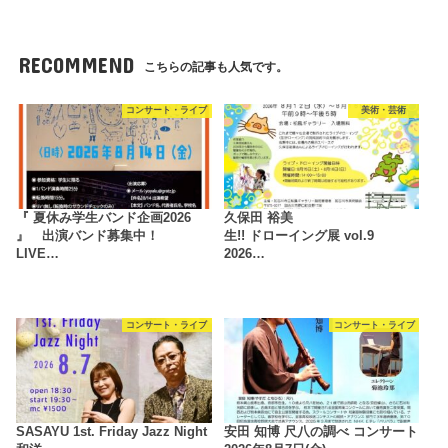
RECOMMEND
こちらの記事も人気です。
コンサート・ライブ
美術・芸術
『 夏休み学生バンド企画2026
久保田 裕美
』 出演バンド募集中！
生!! ドローイング展 vol.9
LIVE…
2026…
コンサート・ライブ
コンサート・ライブ
SASAYU 1st. Friday Jazz Night
安田 知博 尺八の調べ コンサート