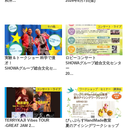
和洋…
2026年8月7日(金)
その他
コンサート・ライブ
実験＆トークショー 科学で漫
ロビーコンサート
才！
SHOWAグループ総合文化センタ
SHOWAグループ総合文化セ…
ー
20…
コンサート・ライブ
ワークショップ・セミナー・講演会
TERRYKAJI Vibes TOUR
びぃぷらすHandMade教室
-GREAT JAM 2…
夏のアイシングワークショップ