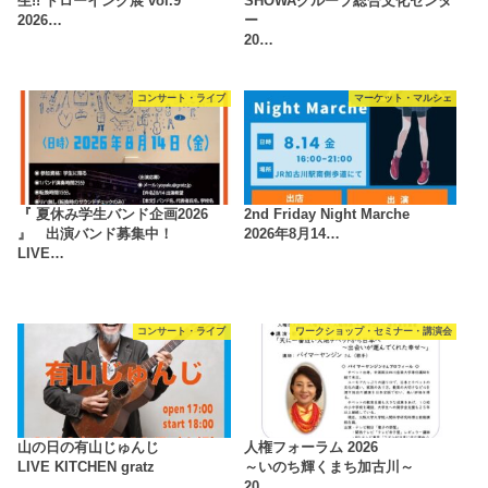
生!! ドローイング展 vol.9
SHOWAグループ総合文化センタ
2026…
ー
20…
コンサート・ライブ
マーケット・マルシェ
『 夏休み学生バンド企画2026
2nd Friday Night Marche
』 出演バンド募集中！
2026年8月14…
LIVE…
コンサート・ライブ
ワークショップ・セミナー・講演会
山の日の有山じゅんじ
人権フォーラム 2026
LIVE KITCHEN gratz
～いのち輝くまち加古川～
20…