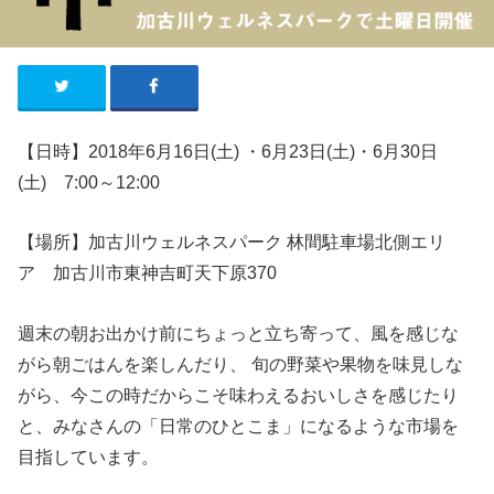
【日時】2018年6
月16
日
(
土
) ・
6
月23
日
(
土
)・
6
月30
日
(
土
)
7
:00
～
12:00
【場所】
加古川ウェルネスパーク 林間駐車場北側エリ
ア 加古川市東神吉町天下原370
週末の朝お出かけ前にちょっと立ち寄って、風を感じな
がら朝ごはんを楽しんだり、 旬の野菜や果物を味見しな
がら、今この時だからこそ味わえるおいしさを感じたり
と、みなさんの「日常のひとこま」になるような市場を
目指しています。