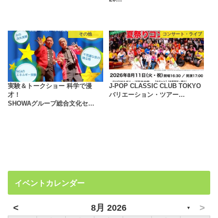
その他
コンサート・ライブ
実験＆トークショー 科学で漫
J-POP CLASSIC CLUB TOKYO
才！
バリエーション・ツアー…
SHOWAグループ総合文化セ…
イベントカレンダー
<
>
8月 2026
▼