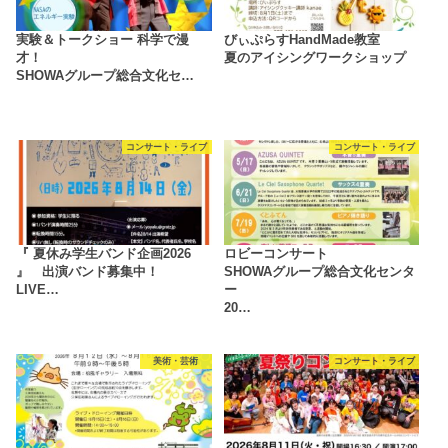
実験＆トークショー 科学で漫
びぃぷらすHandMade教室
才！
夏のアイシングワークショップ
SHOWAグループ総合文化セ…
コンサート・ライブ
コンサート・ライブ
『 夏休み学生バンド企画2026
ロビーコンサート
』 出演バンド募集中！
SHOWAグループ総合文化センタ
LIVE…
ー
20…
美術・芸術
コンサート・ライブ