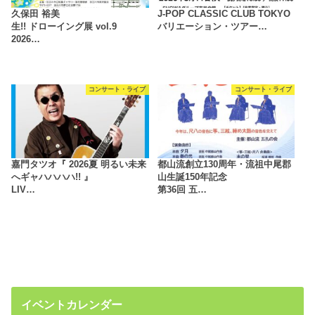
久保田 裕美
J-POP CLASSIC CLUB TOKYO
生!! ドローイング展 vol.9
バリエーション・ツアー…
2026…
コンサート・ライブ
コンサート・ライブ
嘉門タツオ『 2026夏 明るい未来
都山流創立130周年・流祖中尾郡
へギャハハハハ!! 』
山生誕150年記念
LIV…
第36回 五…
イベントカレンダー