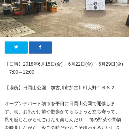
【日時】2018年6
月15
日
(金
) ・
6
月22
日(金)
・
6
月29
日(金)
7
:00
～
12:00
【場所】日岡山公園 加古川市加古川町大野１６８２
オープンデパート朝市を平日に日岡山公園で開催しま
す。朝、お出かけ前や散歩がてらちょっと立ち寄って、
風を感じながら朝ごはんを楽しんだり、 旬の野菜や果物
を味見しながら、今この時だからこそ味わえるおいしさ