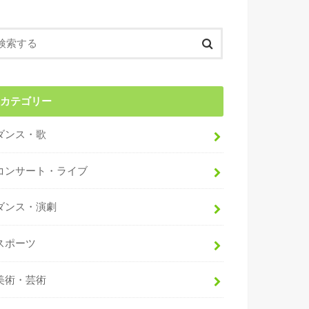
カテゴリー
ダンス・歌
コンサート・ライブ
ダンス・演劇
スポーツ
美術・芸術