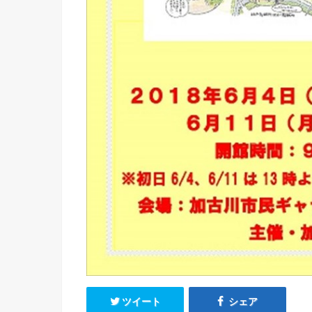
ツイート
シェア