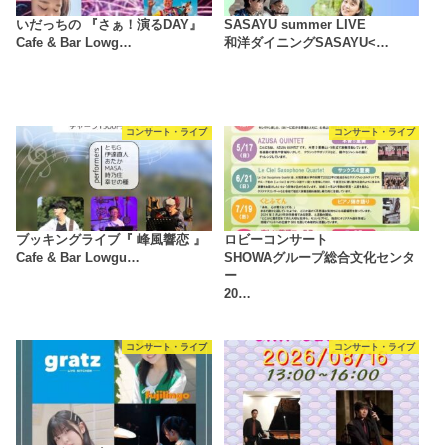
いだっちの 『さぁ！演るDAY』
SASAYU summer LIVE
Cafe & Bar Lowg…
和洋ダイニングSASAYU<…
コンサート・ライブ
コンサート・ライブ
ブッキングライブ『 峰風響恋 』
ロビーコンサート
Cafe & Bar Lowgu…
SHOWAグループ総合文化センタ
ー
20…
コンサート・ライブ
コンサート・ライブ