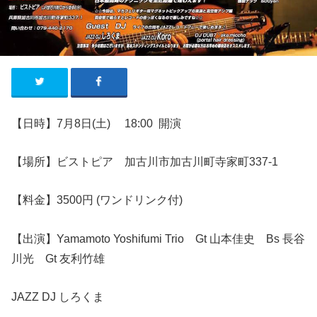
【日時】7
月8
日
(土
)
18
:00
開演
【場所】ビストピア 加古川市加古川町寺家町337-1
【料金】3500円 (ワンドリンク付)
【出演】Yamamoto Yoshifumi Trio Gt 山本佳史 Bs 長谷
川光 Gt 友利竹雄
JAZZ DJ しろくま