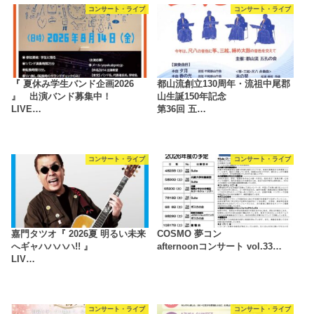
コンサート・ライブ
コンサート・ライブ
『 夏休み学生バンド企画2026
都山流創立130周年・流祖中尾郡
』 出演バンド募集中！
山生誕150年記念
LIVE…
第36回 五…
コンサート・ライブ
コンサート・ライブ
嘉門タツオ『 2026夏 明るい未来
COSMO 夢コン
へギャハハハハ!! 』
afternoonコンサート vol.33…
LIV…
コンサート・ライブ
コンサート・ライブ