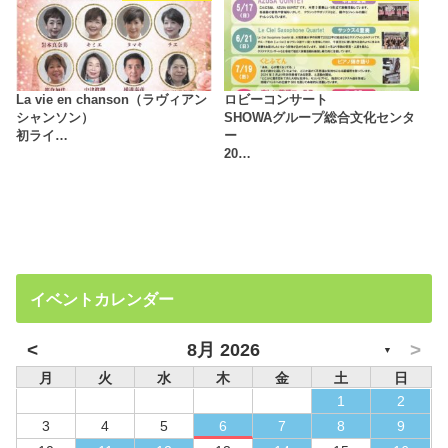
La vie en chanson（ラヴィアン
ロビーコンサート
シャンソン）
SHOWAグループ総合文化センタ
初ライ…
ー
20…
イベントカレンダー
<
>
8月 2026
▼
月
火
水
木
金
土
日
1
2
3
4
5
6
7
8
9